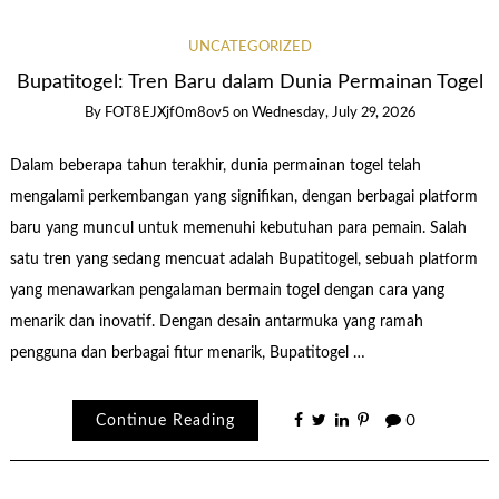
UNCATEGORIZED
Bupatitogel: Tren Baru dalam Dunia Permainan Togel
By
FOT8EJXjf0m8ov5
on
Wednesday, July 29, 2026
Dalam beberapa tahun terakhir, dunia permainan togel telah
mengalami perkembangan yang signifikan, dengan berbagai platform
baru yang muncul untuk memenuhi kebutuhan para pemain. Salah
satu tren yang sedang mencuat adalah Bupatitogel, sebuah platform
yang menawarkan pengalaman bermain togel dengan cara yang
menarik dan inovatif. Dengan desain antarmuka yang ramah
pengguna dan berbagai fitur menarik, Bupatitogel …
Continue Reading
0