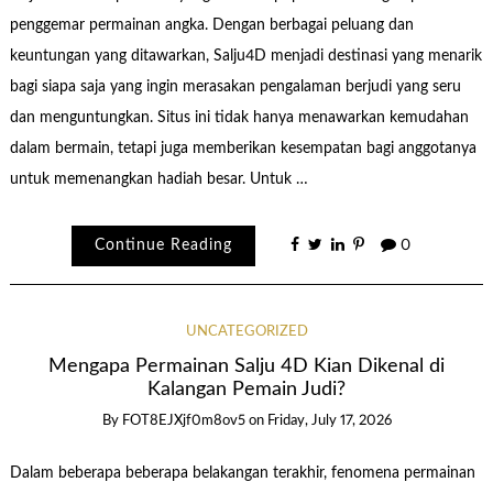
penggemar permainan angka. Dengan berbagai peluang dan
keuntungan yang ditawarkan, Salju4D menjadi destinasi yang menarik
bagi siapa saja yang ingin merasakan pengalaman berjudi yang seru
dan menguntungkan. Situs ini tidak hanya menawarkan kemudahan
dalam bermain, tetapi juga memberikan kesempatan bagi anggotanya
untuk memenangkan hadiah besar. Untuk …
Continue Reading
0
UNCATEGORIZED
Mengapa Permainan Salju 4D Kian Dikenal di
Kalangan Pemain Judi?
By
FOT8EJXjf0m8ov5
on
Friday, July 17, 2026
Dalam beberapa beberapa belakangan terakhir, fenomena permainan