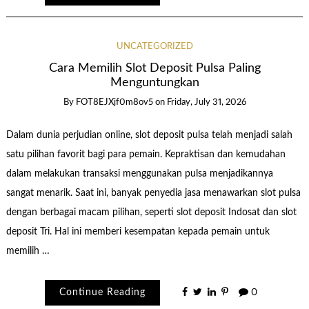
UNCATEGORIZED
Cara Memilih Slot Deposit Pulsa Paling
Menguntungkan
By
FOT8EJXjf0m8ov5
on
Friday, July 31, 2026
Dalam dunia perjudian online, slot deposit pulsa telah menjadi salah
satu pilihan favorit bagi para pemain. Kepraktisan dan kemudahan
dalam melakukan transaksi menggunakan pulsa menjadikannya
sangat menarik. Saat ini, banyak penyedia jasa menawarkan slot pulsa
dengan berbagai macam pilihan, seperti slot deposit Indosat dan slot
deposit Tri. Hal ini memberi kesempatan kepada pemain untuk
memilih …
Continue Reading
0