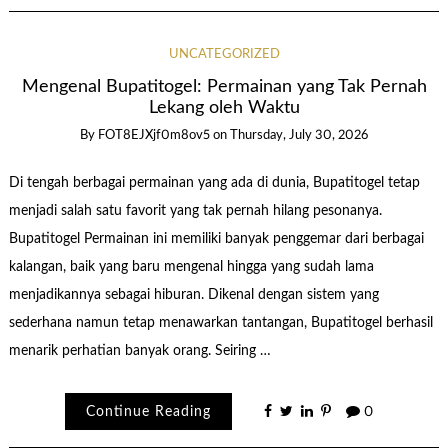
UNCATEGORIZED
Mengenal Bupatitogel: Permainan yang Tak Pernah
Lekang oleh Waktu
By
FOT8EJXjf0m8ov5
on
Thursday, July 30, 2026
Di tengah berbagai permainan yang ada di dunia, Bupatitogel tetap
menjadi salah satu favorit yang tak pernah hilang pesonanya.
Bupatitogel Permainan ini memiliki banyak penggemar dari berbagai
kalangan, baik yang baru mengenal hingga yang sudah lama
menjadikannya sebagai hiburan. Dikenal dengan sistem yang
sederhana namun tetap menawarkan tantangan, Bupatitogel berhasil
menarik perhatian banyak orang. Seiring …
Continue Reading
0