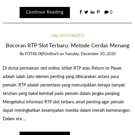
Continue Reading
0
UNCATEGORIZED
Bocoran RTP Slot Terbaru: Metode Cerdas Menang
By
FOT8EJXjf0m8ov5
on
Tuesday, December 30, 2025
Di dunia permainan slot online, istilah RTP atau Return to Player
adalah salah satu elemen penting yang dibicarakan antara para
pemain. RTP adalah persentase yang menunjukkan berapa banyak
taruhan yang bakal kembali pada pemain dalam jangka panjang.
Mengetahui informasi RTP slot terbaru amat penting agar pemain
dapat meningkatkan kesempatan mereka dalam meraih kemenangan.
Dalam era …