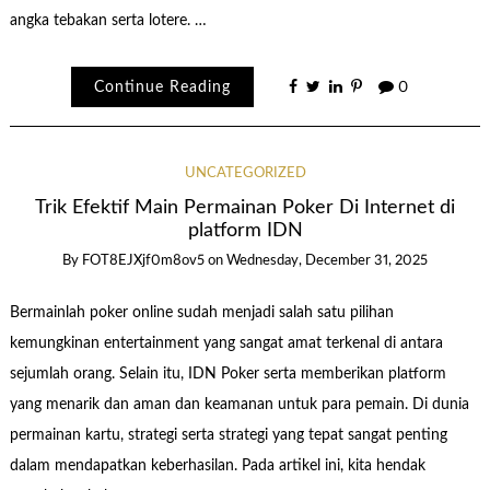
angka tebakan serta lotere. …
Continue Reading
0
UNCATEGORIZED
Trik Efektif Main Permainan Poker Di Internet di
platform IDN
By
FOT8EJXjf0m8ov5
on
Wednesday, December 31, 2025
Bermainlah poker online sudah menjadi salah satu pilihan
kemungkinan entertainment yang sangat amat terkenal di antara
sejumlah orang. Selain itu, IDN Poker serta memberikan platform
yang menarik dan aman dan keamanan untuk para pemain. Di dunia
permainan kartu, strategi serta strategi yang tepat sangat penting
dalam mendapatkan keberhasilan. Pada artikel ini, kita hendak