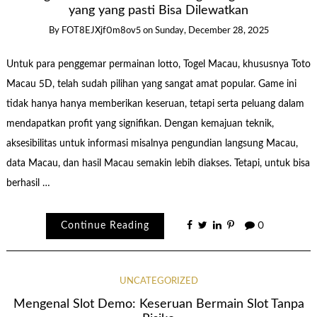
yang yang pasti Bisa Dilewatkan
By
FOT8EJXjf0m8ov5
on
Sunday, December 28, 2025
Untuk para penggemar permainan lotto, Togel Macau, khususnya Toto
Macau 5D, telah sudah pilihan yang sangat amat popular. Game ini
tidak hanya hanya memberikan keseruan, tetapi serta peluang dalam
mendapatkan profit yang signifikan. Dengan kemajuan teknik,
aksesibilitas untuk informasi misalnya pengundian langsung Macau,
data Macau, dan hasil Macau semakin lebih diakses. Tetapi, untuk bisa
berhasil …
Continue Reading
0
UNCATEGORIZED
Mengenal Slot Demo: Keseruan Bermain Slot Tanpa