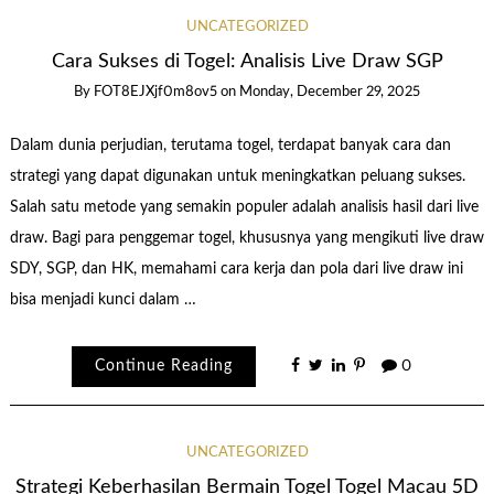
UNCATEGORIZED
Cara Sukses di Togel: Analisis Live Draw SGP
By
FOT8EJXjf0m8ov5
on
Monday, December 29, 2025
Dalam dunia perjudian, terutama togel, terdapat banyak cara dan
strategi yang dapat digunakan untuk meningkatkan peluang sukses.
Salah satu metode yang semakin populer adalah analisis hasil dari live
draw. Bagi para penggemar togel, khususnya yang mengikuti live draw
SDY, SGP, dan HK, memahami cara kerja dan pola dari live draw ini
bisa menjadi kunci dalam …
Continue Reading
0
UNCATEGORIZED
Strategi Keberhasilan Bermain Togel Togel Macau 5D