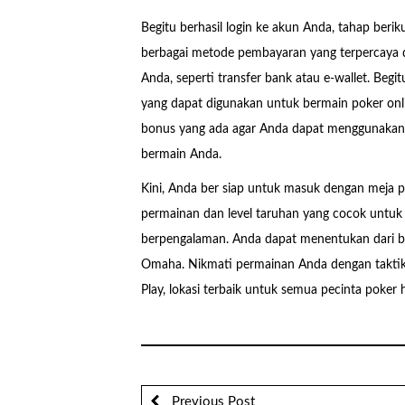
Begitu berhasil login ke akun Anda, tahap ber
berbagai metode pembayaran yang terpercaya dan
Anda, seperti transfer bank atau e-wallet. Begi
yang dapat digunakan untuk bermain poker on
bonus yang ada agar Anda dapat menggunakan
bermain Anda.
Kini, Anda ber siap untuk masuk dengan meja 
permainan dan level taruhan yang cocok untuk
berpengalaman. Anda dapat menentukan dari be
Omaha. Nikmati permainan Anda dengan taktik 
Play, lokasi terbaik untuk semua pecinta poker 
Previous Post