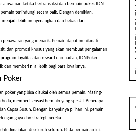
sa nyaman ketika bertransaksi dan bermain poker. IDN
pemain terlindungi secara baik. Dengan demikian,
n menjadi lebih menyenangkan dan bebas dari
an penawaran yang menarik. Pemain dapat menikmati
osit, dan promosi khusus yang akan membuat pengalaman
program loyalitas dan reward dan hadiah, IDNPoker
dan memberi nilai lebih bagi para loyalisnya.
n Poker
n poker yang bisa disukai oleh semua pemain. Masing-
erbeda, memberi sensasi bermain yang spesial. Beberapa
 dan Capsa Susun. Dengan banyaknya pilihan ini, pemain
 dengan gaya dan strategi mereka.
dah dimainkan di seluruh seluruh. Pada permainan ini,