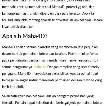
bagaimana mekanisme kerjanya. Di artikel ini, kita akan akan
membahas secara mendalam soal Maha4D, potensi yg ada, dan
kemungkinan yg mungkin diperoleh para para investor. Ayo kita
telusuri jauh lebih tentang apakah berinvestasi dalam Maha4D secara
layak untuk dilakukan.
Apa sih Maha4D?
Maha4D adalah sebuah platform yang memberikan jasa perjudian
dalam bentuk permainan lotere dan taruhan. Platform ini terfokus
pada pengalaman bermain yang mudah dan menyenangkan untuk
semua penggunanya.
maha 4d
Dengan tampilan yang user-friendly
pengguna, Maha4D menyediakan aksesibilitas kepada pemain dari
berbagai kalangan untuk menikmati permainan dengan metode yang
lebih interaktif.
Salah satu kelebihan Maha4D adalah beragam permainan yang
tersedia. Pemain dapat selection dari berbagai jenis permainan lotere,