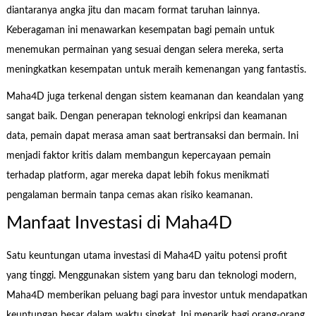
diantaranya angka jitu dan macam format taruhan lainnya.
Keberagaman ini menawarkan kesempatan bagi pemain untuk
menemukan permainan yang sesuai dengan selera mereka, serta
meningkatkan kesempatan untuk meraih kemenangan yang fantastis.
Maha4D juga terkenal dengan sistem keamanan dan keandalan yang
sangat baik. Dengan penerapan teknologi enkripsi dan keamanan
data, pemain dapat merasa aman saat bertransaksi dan bermain. Ini
menjadi faktor kritis dalam membangun kepercayaan pemain
terhadap platform, agar mereka dapat lebih fokus menikmati
pengalaman bermain tanpa cemas akan risiko keamanan.
Manfaat Investasi di Maha4D
Satu keuntungan utama investasi di Maha4D yaitu potensi profit
yang tinggi. Menggunakan sistem yang baru dan teknologi modern,
Maha4D memberikan peluang bagi para investor untuk mendapatkan
keuntungan besar dalam waktu singkat. Ini menarik bagi orang-orang