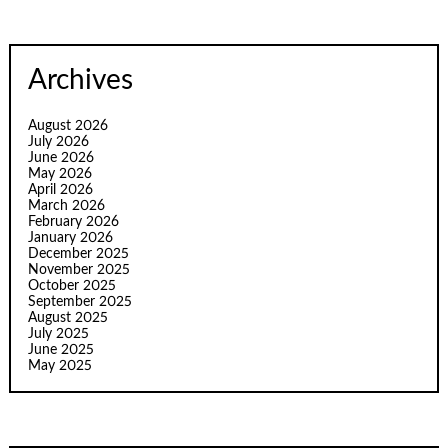
Archives
August 2026
July 2026
June 2026
May 2026
April 2026
March 2026
February 2026
January 2026
December 2025
November 2025
October 2025
September 2025
August 2025
July 2025
June 2025
May 2025