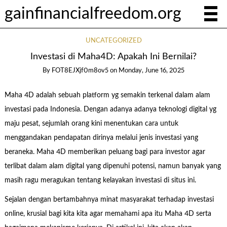
gainfinancialfreedom.org
UNCATEGORIZED
Investasi di Maha4D: Apakah Ini Bernilai?
By
FOT8EJXjf0m8ov5
on
Monday, June 16, 2025
Maha 4D adalah sebuah platform yg semakin terkenal dalam alam
investasi pada Indonesia. Dengan adanya adanya teknologi digital yg
maju pesat, sejumlah orang kini menentukan cara untuk
menggandakan pendapatan dirinya melalui jenis investasi yang
beraneka. Maha 4D memberikan peluang bagi para investor agar
terlibat dalam alam digital yang dipenuhi potensi, namun banyak yang
masih ragu meragukan tentang kelayakan investasi di situs ini.
Sejalan dengan bertambahnya minat masyarakat terhadap investasi
online, krusial bagi kita kita agar memahami apa itu Maha 4D serta