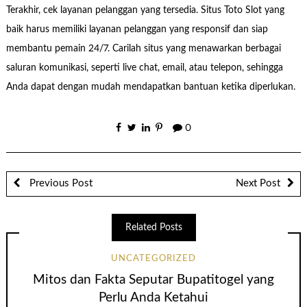
Terakhir, cek layanan pelanggan yang tersedia. Situs Toto Slot yang
baik harus memiliki layanan pelanggan yang responsif dan siap
membantu pemain 24/7. Carilah situs yang menawarkan berbagai
saluran komunikasi, seperti live chat, email, atau telepon, sehingga
Anda dapat dengan mudah mendapatkan bantuan ketika diperlukan.
0
Previous Post
Next Post
Related Posts
UNCATEGORIZED
Mitos dan Fakta Seputar Bupatitogel yang
Perlu Anda Ketahui