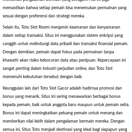
memastikan bahwa setiap pemain bisa menemukan permainan yang
sesuai dengan preferensi dan strategi mereka.
Selain itu, Toto Slot Resmi menjamin keamanan dan kenyamanan
dalam setiap transaksi. Situs ini menggunakan sistem enkripsi yang
canggih untuk melindungi data pribadi dan transaksi finansial pemain.
Dengan demikian, pemain dapat fokus pada permainan tanpa
khawatir akan risiko kebocoran data atau penipuan. Kepercayaan ini
sangat penting dalam industri perjudian online, dan Toto Slot
memenuhi kebutuhan tersebut dengan baik.
Keunggulan lain dari Toto Slot Gacor adalah hadirnya promosi dan
bonus yang menarik. Situs ini sering menawarkan berbagai bonus
kepada pemain, baik untuk anggota baru maupun untuk pemain setia.
Bonus ini dapat meningkatkan peluang pemain untuk menang dan
memberikan nilai lebih dalam pengalaman bermain mereka. Dengan
semua ini, Situs Toto menjadi destinasi yang ideal bagi siapapun yang