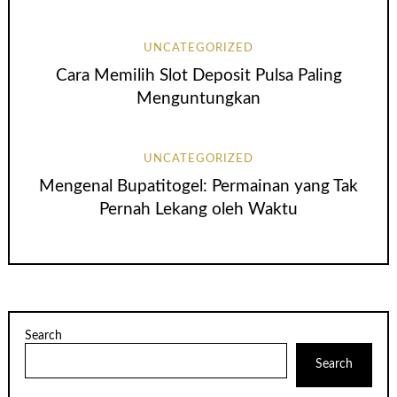
UNCATEGORIZED
Cara Memilih Slot Deposit Pulsa Paling
Menguntungkan
UNCATEGORIZED
Mengenal Bupatitogel: Permainan yang Tak
Pernah Lekang oleh Waktu
Search
Search