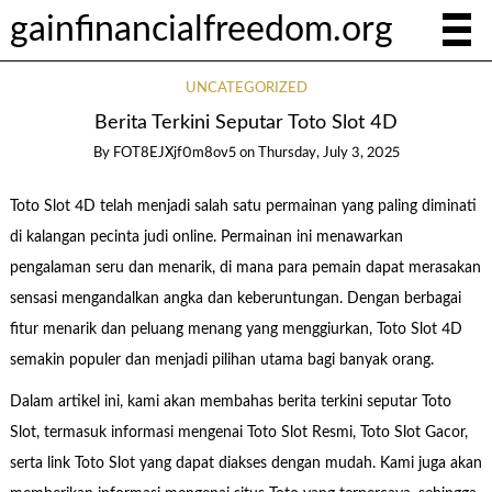
gainfinancialfreedom.org
UNCATEGORIZED
Berita Terkini Seputar Toto Slot 4D
By
FOT8EJXjf0m8ov5
on
Thursday, July 3, 2025
Toto Slot 4D telah menjadi salah satu permainan yang paling diminati
di kalangan pecinta judi online. Permainan ini menawarkan
pengalaman seru dan menarik, di mana para pemain dapat merasakan
sensasi mengandalkan angka dan keberuntungan. Dengan berbagai
fitur menarik dan peluang menang yang menggiurkan, Toto Slot 4D
semakin populer dan menjadi pilihan utama bagi banyak orang.
Dalam artikel ini, kami akan membahas berita terkini seputar Toto
Slot, termasuk informasi mengenai Toto Slot Resmi, Toto Slot Gacor,
serta link Toto Slot yang dapat diakses dengan mudah. Kami juga akan