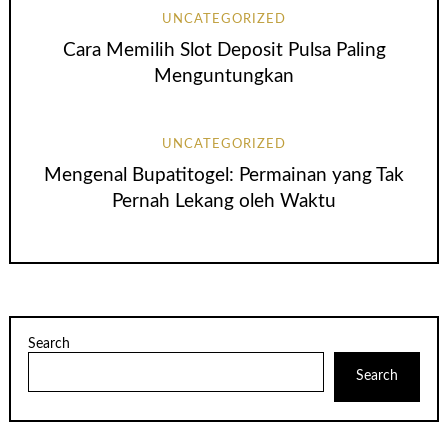
UNCATEGORIZED
Cara Memilih Slot Deposit Pulsa Paling
Menguntungkan
UNCATEGORIZED
Mengenal Bupatitogel: Permainan yang Tak
Pernah Lekang oleh Waktu
Search
Search