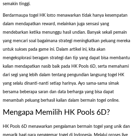
semakin tinggi.
Berdarmaupa togel HK lotto menawarkan tidak hanya kesempatan
dalam mendapatkan reward, melainkan juga sensasi yang
mendebarkan ketika menunggu hasil undian. Banyak sekali pemain
yang mencari soal bagaimana strategi meningkatkan peluang mereka
untuk sukses pada game ini. Dalam artikel ini, kita akan
mengeksplorasi beragam strategi dan tip yang dapat bisa membantu
kalian mendapatkan nasib baik pada HK Pools 6D, serta memahami
dari segi yang lebih dalam tentang pengundian langsung togel HK
yang selalu dinanti-nanti setiap harinya. Ayo sama-sama simak
bersama beberapa saran dan data berharga yang bisa dapat
menambah peluang berhasil kalian dalam bermain togel online.
Mengapa Memilih HK Pools 6D?
HK Pools 6D menawarkan pengalaman bermain togel yang unik dan
menarik bagi para penggemar togel di Indonesia. Melalui proses live