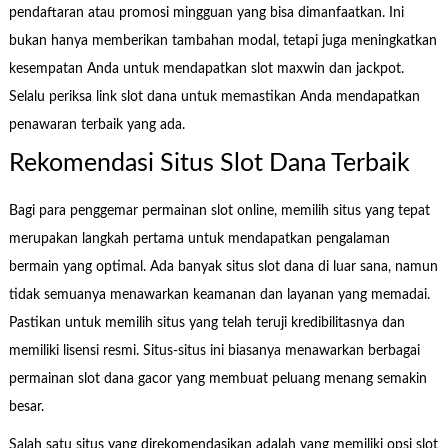
pendaftaran atau promosi mingguan yang bisa dimanfaatkan. Ini
bukan hanya memberikan tambahan modal, tetapi juga meningkatkan
kesempatan Anda untuk mendapatkan slot maxwin dan jackpot.
Selalu periksa link slot dana untuk memastikan Anda mendapatkan
penawaran terbaik yang ada.
Rekomendasi Situs Slot Dana Terbaik
Bagi para penggemar permainan slot online, memilih situs yang tepat
merupakan langkah pertama untuk mendapatkan pengalaman
bermain yang optimal. Ada banyak situs slot dana di luar sana, namun
tidak semuanya menawarkan keamanan dan layanan yang memadai.
Pastikan untuk memilih situs yang telah teruji kredibilitasnya dan
memiliki lisensi resmi. Situs-situs ini biasanya menawarkan berbagai
permainan slot dana gacor yang membuat peluang menang semakin
besar.
Salah satu situs yang direkomendasikan adalah yang memiliki opsi slot