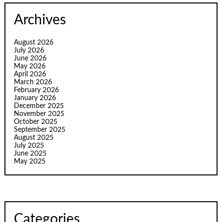
Archives
August 2026
July 2026
June 2026
May 2026
April 2026
March 2026
February 2026
January 2026
December 2025
November 2025
October 2025
September 2025
August 2025
July 2025
June 2025
May 2025
Categories