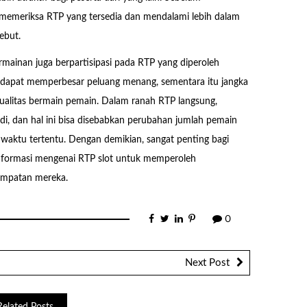
memeriksa RTP yang tersedia dan mendalami lebih dalam
ebut.
mainan juga berpartisipasi pada RTP yang diperoleh
f dapat memperbesar peluang menang, sementara itu jangka
ualitas bermain pemain. Dalam ranah RTP langsung,
i, dan hal ini bisa disebabkan perubahan jumlah pemain
 waktu tertentu. Dengan demikian, sangat penting bagi
nformasi mengenai RTP slot untuk memperoleh
empatan mereka.
0
Next Post
Related Posts