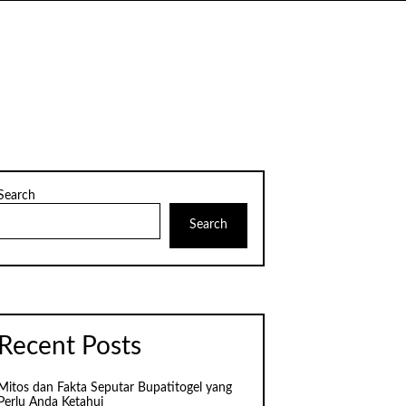
Search
Search
Recent Posts
Mitos dan Fakta Seputar Bupatitogel yang
Perlu Anda Ketahui