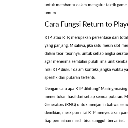
untuk membantu dalam mengatur taktik game d
umum.
Cara Fungsi Return to Play
RTP, atau RTP, merupakan persentase dari tot
yang panjang. Misalnya, jika satu mesin slot me
dalam teori teorinya, untuk setiap angka sera
agar menerima sembilan puluh lima unit kembal
nilai RTP diukur dalam konteks jangka waktu y
spesifik dari putaran tertentu.
Dengan cara apa RTP dihitung? Masing-masing
menentukan hasil dari setiap semua putaran
Generators (RNG) untuk menjamin bahwa semua 
demikian, meskipun nilai RTP menyediakan p
tiap permainan masih bisa sungguh bervariasi.