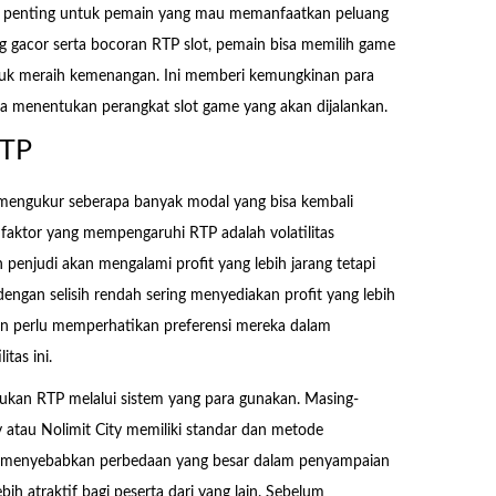
 jauh penting untuk pemain yang mau memanfaatkan peluang
 gacor serta bocoran RTP slot, pemain bisa memilih game
tuk meraih kemenangan. Ini memberi kemungkinan para
a menentukan perangkat slot game yang akan dijalankan.
RTP
mengukur seberapa banyak modal yang bisa kembali
faktor yang mempengaruhi RTP adalah volatilitas
n penjudi akan mengalami profit yang lebih jarang tetapi
n dengan selisih rendah sering menyediakan profit yang lebih
n perlu memperhatikan preferensi mereka dalam
tas ini.
ukan RTP melalui sistem yang para gunakan. Masing-
y atau Nolimit City memiliki standar dan metode
t menyebabkan perbedaan yang besar dalam penyampaian
h atraktif bagi peserta dari yang lain. Sebelum