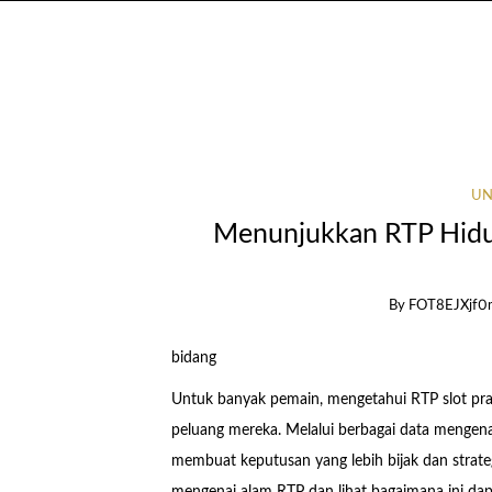
UN
Menunjukkan RTP Hidup
By
FOT8EJXjf0
bidang
Untuk banyak pemain, mengetahui RTP slot pra
peluang mereka. Melalui berbagai data mengenai r
membuat keputusan yang lebih bijak dan strategi