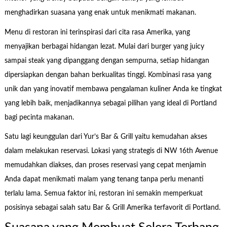
menghadirkan suasana yang enak untuk menikmati makanan.
Menu di restoran ini terinspirasi dari cita rasa Amerika, yang
menyajikan berbagai hidangan lezat. Mulai dari burger yang juicy
sampai steak yang dipanggang dengan sempurna, setiap hidangan
dipersiapkan dengan bahan berkualitas tinggi. Kombinasi rasa yang
unik dan yang inovatif membawa pengalaman kuliner Anda ke tingkat
yang lebih baik, menjadikannya sebagai pilihan yang ideal di Portland
bagi pecinta makanan.
Satu lagi keunggulan dari Yur’s Bar & Grill yaitu kemudahan akses
dalam melakukan reservasi. Lokasi yang strategis di NW 16th Avenue
memudahkan diakses, dan proses reservasi yang cepat menjamin
Anda dapat menikmati malam yang tenang tanpa perlu menanti
terlalu lama. Semua faktor ini, restoran ini semakin memperkuat
posisinya sebagai salah satu Bar & Grill Amerika terfavorit di Portland.