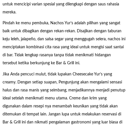
untuk mencicipi varian spesial yang dilengkapi dengan saus rahasia
mereka.
Pindah ke menu pembuka, Nachos Yur’s adalah pilihan yang sangat
baik untuk dibagikan dengan rekan-rekan. Disajikan dengan taburan
keju leleh, jalapeño, dan salsa segar yang menggugah selera, nachos ini
menciptakan kombinasi cita rasa yang ideal untuk mengisi saat santai
di bar. Tidak lengkap rasanya tanpa tidak menikmati hidangan
tersebut ketika berkunjung ke Bar & Grill ini.
Jika Anda pencuci mulut, tidak lupakan Cheesecake Yur’s yang
creamy. Dengan setiap suapan, Pengunjung akan mengalami sensasi
halus dan rasa manis yang seimbang, menjadikannya menjadi penutup
ideal setelah menikmati menu utama. Creme dan krim yang
digunakan dalam resepi nya menambah keunikan yang tidak akan
ditemukan di tempat lain. Jangan lupa untuk melakukan reservasi di
Bar & Grill ini dan nikmati pengalaman gastronomi yang luar biasa di