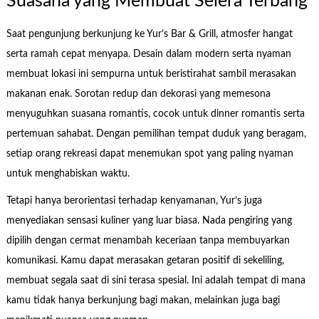
Suasana yang Membuat Selera Terbang
Saat pengunjung berkunjung ke Yur’s Bar & Grill, atmosfer hangat
serta ramah cepat menyapa. Desain dalam modern serta nyaman
membuat lokasi ini sempurna untuk beristirahat sambil merasakan
makanan enak. Sorotan redup dan dekorasi yang memesona
menyuguhkan suasana romantis, cocok untuk dinner romantis serta
pertemuan sahabat. Dengan pemilihan tempat duduk yang beragam,
setiap orang rekreasi dapat menemukan spot yang paling nyaman
untuk menghabiskan waktu.
Tetapi hanya berorientasi terhadap kenyamanan, Yur’s juga
menyediakan sensasi kuliner yang luar biasa. Nada pengiring yang
dipilih dengan cermat menambah keceriaan tanpa membuyarkan
komunikasi. Kamu dapat merasakan getaran positif di sekeliling,
membuat segala saat di sini terasa spesial. Ini adalah tempat di mana
kamu tidak hanya berkunjung bagi makan, melainkan juga bagi