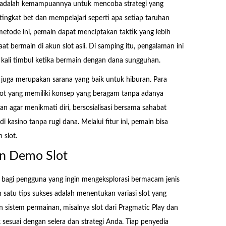
t adalah kemampuannya untuk mencoba strategi yang
ingkat bet dan mempelajari seperti apa setiap taruhan
tode ini, pemain dapat menciptakan taktik yang lebih
t bermain di akun slot asli. Di samping itu, pengalaman ini
ali timbul ketika bermain dengan dana sungguhan.
o juga merupakan sarana yang baik untuk hiburan. Para
ot yang memiliki konsep yang beragam tanpa adanya
an agar menikmati diri, bersosialisasi bersama sahabat
i kasino tanpa rugi dana. Melalui fitur ini, pemain bisa
 slot.
n Demo Slot
bagi pengguna yang ingin mengeksplorasi bermacam jenis
satu tips sukses adalah menentukan variasi slot yang
 sistem permainan, misalnya slot dari Pragmatic Play dan
sesuai dengan selera dan strategi Anda. Tiap penyedia