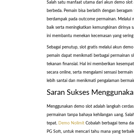
Salah satu manfaat utama dari akun demo slo
berbeda. Pemain bisa berlatih dengan beragam t
berdampak pada outcome permainan. Melalui me
baik serta meningkatkan kemungkinan dirinya saa
ini membantu menekan kecemasan yang sering k
Sebagai penutup, slot gratis melalui akun dem
pemain dapat menikmati berbagai permainan sl
tekanan finansial. Hal ini memberikan kesempat
secara online, serta mengalami sensasi bermain d
lebih santai dan menikmati pengalaman bermain
Saran Sukses Menggunaka
Menggunakan demo slot adalah langkah cerdas 
permainan tanpa bahaya kehilangan uang. Salah 
tepat.
Demo Nolimit
Cobalah berbagai tema dan
PG Soft, untuk mencari tahu mana yang terbaik 