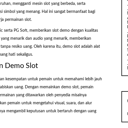
aruhan, mengganti mesin slot yang berbeda, serta
simbol yang menang. Hal ini sangat bermanfaat bagi
ja permainan slot.
ic serta PG Soft, memberikan slot demo dengan kualitas
rafik yang menarik dan audio yang menarik, memberikan
npa resiko uang. Oleh karena itu, demo slot adalah alat
ang hati sekaligus.
n Demo Slot
an kesempatan untuk pemain untuk memahami lebih jauh
habiskan uang. Dengan memainkan demo slot, pemain
ermainan yang ditawarkan oleh penyedia misalnya
kan pemain untuk mengetahui visual, suara, dan alur
nya mengambil keputusan untuk bertaruh dengan uang