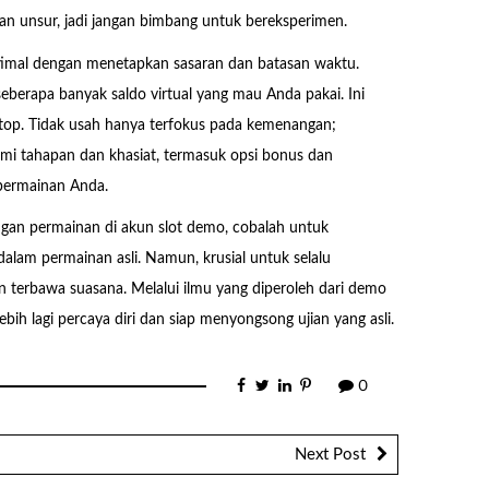
an unsur, jadi jangan bimbang untuk bereksperimen.
timal dengan menetapkan sasaran dan batasan waktu.
berapa banyak saldo virtual yang mau Anda pakai. Ini
op. Tidak usah hanya terfokus pada kemenangan;
i tahapan dan khasiat, termasuk opsi bonus dan
permainan Anda.
gan permainan di akun slot demo, cobalah untuk
alam permainan asli. Namun, krusial untuk selalu
 terbawa suasana. Melalui ilmu yang diperoleh dari demo
ih lagi percaya diri dan siap menyongsong ujian yang asli.
0
Next Post