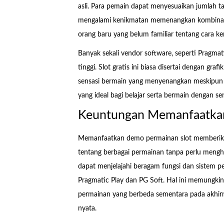
asli. Para pemain dapat menyesuaikan jumlah t
mengalami kenikmatan memenangkan kombinasi 
orang baru yang belum familiar tentang cara ker
Banyak sekali vendor software, seperti Pragmat
tinggi. Slot gratis ini biasa disertai dengan g
sensasi bermain yang menyenangkan meskipun ta
yang ideal bagi belajar serta bermain dengan sen
Keuntungan Memanfaatka
Memanfaatkan demo permainan slot memberik
tentang berbagai permainan tanpa perlu meng
dapat menjelajahi beragam fungsi dan sistem p
Pragmatic Play dan PG Soft. Hal ini memungkin
permainan yang berbeda sementara pada akhir
nyata.