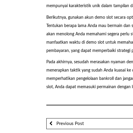
mempunyai karakteristik unik dalam tampilan d
Berikutnya, gunakan akun demo slot secara op
Tentukan berapa lama Anda mau bermain dan se
akan menolong Anda memahami segera perlu st
manfaatkan waktu di demo slot untuk memaham
pembayaran, yang dapat memperbaiki strategi 
Pada akhirnya, sesudah merasakan nyaman den
menerapkan taktik yang sudah Anda kuasai ke d
memperhatikan pengelolaan bankroll dan jangan
slot, Anda dapat memasuki permainan dengan leb
Previous Post