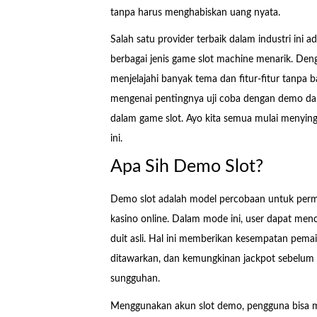
tanpa harus menghabiskan uang nyata.
Salah satu provider terbaik dalam industri ini
berbagai jenis game slot machine menarik. Den
menjelajahi banyak tema dan fitur-fitur tanpa ba
mengenai pentingnya uji coba dengan demo dan
dalam game slot. Ayo kita semua mulai menyingk
ini.
Apa Sih Demo Slot?
Demo slot adalah model percobaan untuk perma
kasino online. Dalam mode ini, user dapat me
duit asli. Hal ini memberikan kesempatan pema
ditawarkan, dan kemungkinan jackpot sebelu
sungguhan.
Menggunakan akun slot demo, pengguna bisa 