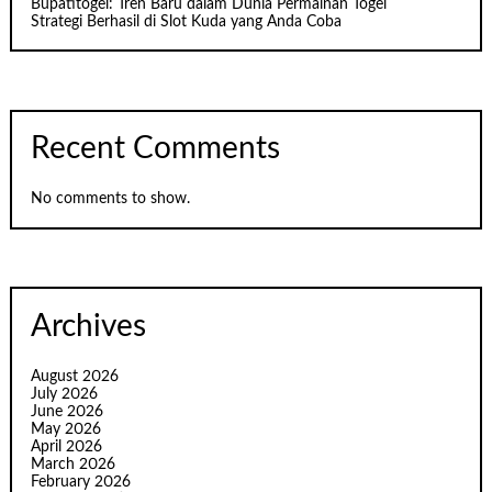
Bupatitogel: Tren Baru dalam Dunia Permainan Togel
Strategi Berhasil di Slot Kuda yang Anda Coba
Recent Comments
No comments to show.
Archives
August 2026
July 2026
June 2026
May 2026
April 2026
March 2026
February 2026