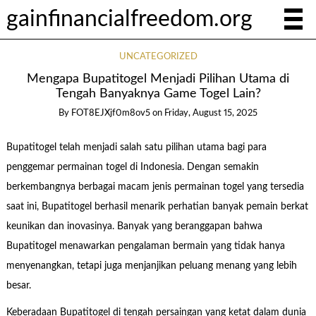
gainfinancialfreedom.org
UNCATEGORIZED
Mengapa Bupatitogel Menjadi Pilihan Utama di
Tengah Banyaknya Game Togel Lain?
By
FOT8EJXjf0m8ov5
on
Friday, August 15, 2025
Bupatitogel telah menjadi salah satu pilihan utama bagi para
penggemar permainan togel di Indonesia. Dengan semakin
berkembangnya berbagai macam jenis permainan togel yang tersedia
saat ini, Bupatitogel berhasil menarik perhatian banyak pemain berkat
keunikan dan inovasinya. Banyak yang beranggapan bahwa
Bupatitogel menawarkan pengalaman bermain yang tidak hanya
menyenangkan, tetapi juga menjanjikan peluang menang yang lebih
besar.
Keberadaan Bupatitogel di tengah persaingan yang ketat dalam dunia