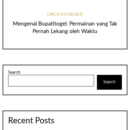
UNCATEGORIZED
Mengenal Bupatitogel: Permainan yang Tak
Pernah Lekang oleh Waktu
Search
Search
Recent Posts