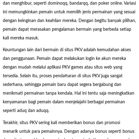
dan menghibur, seperti dominoqq, bandarqq, dan poker online. Variasi
ini memungkinkan pemain untuk memilih jenis permainan yang sesuai
dengan keinginan dan keahlian mereka. Dengan begitu banyak pilihan,
pemain dapat merasakan pengalaman bermain yang berbeda setiap
kali mereka masuk.
Keuntungan lain dari bermain di situs PKV adalah kemudahan akses
dan penggunaan. Pemain dapat melakukan login ke akun mereka
dengan mudah melalui aplikasi PKV games atau situs web yang
tersedia. Selain itu, proses pendaftaran di situs PKV juga sangat
sederhana, sehingga pemain baru dapat segera bergabung dan
menikmati permainan tanpa kendala. Hal ini tentu saja meningkatkan
kenyamanan bagi pemain dalam menjelajahi berbagai permainan
seperti aduq dan aduqq.
Terakhir, situs PKV sering kali memberikan bonus dan promosi
menarik untuk para pemainnya. Dengan adanya bonus seperti bonus