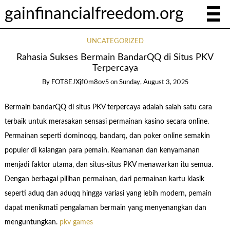
gainfinancialfreedom.org
UNCATEGORIZED
Rahasia Sukses Bermain BandarQQ di Situs PKV
Terpercaya
By
FOT8EJXjf0m8ov5
on
Sunday, August 3, 2025
Bermain bandarQQ di situs PKV terpercaya adalah salah satu cara
terbaik untuk merasakan sensasi permainan kasino secara online.
Permainan seperti dominoqq, bandarq, dan poker online semakin
populer di kalangan para pemain. Keamanan dan kenyamanan
menjadi faktor utama, dan situs-situs PKV menawarkan itu semua.
Dengan berbagai pilihan permainan, dari permainan kartu klasik
seperti aduq dan aduqq hingga variasi yang lebih modern, pemain
dapat menikmati pengalaman bermain yang menyenangkan dan
menguntungkan.
pkv games