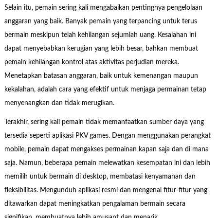
Selain itu, pemain sering kali mengabaikan pentingnya pengelolaan
anggaran yang baik. Banyak pemain yang terpancing untuk terus
bermain meskipun telah kehilangan sejumlah uang. Kesalahan ini
dapat menyebabkan kerugian yang lebih besar, bahkan membuat
pemain kehilangan kontrol atas aktivitas perjudian mereka.
Menetapkan batasan anggaran, baik untuk kemenangan maupun
kekalahan, adalah cara yang efektif untuk menjaga permainan tetap
menyenangkan dan tidak merugikan.
Terakhir, sering kali pemain tidak memanfaatkan sumber daya yang
tersedia seperti aplikasi PKV games. Dengan menggunakan perangkat
mobile, pemain dapat mengakses permainan kapan saja dan di mana
saja. Namun, beberapa pemain melewatkan kesempatan ini dan lebih
memilih untuk bermain di desktop, membatasi kenyamanan dan
fleksibilitas. Mengunduh aplikasi resmi dan mengenal fitur-fitur yang
ditawarkan dapat meningkatkan pengalaman bermain secara
signifikan, membuatnya lebih amusant dan menarik.