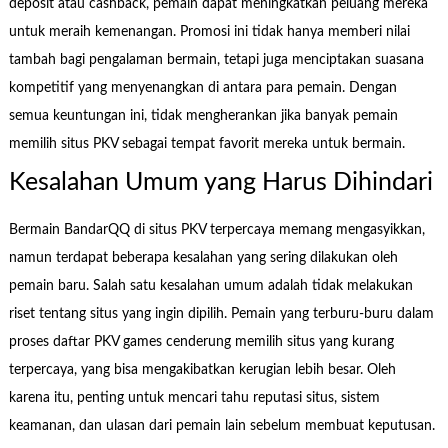
deposit atau cashback, pemain dapat meningkatkan peluang mereka
untuk meraih kemenangan. Promosi ini tidak hanya memberi nilai
tambah bagi pengalaman bermain, tetapi juga menciptakan suasana
kompetitif yang menyenangkan di antara para pemain. Dengan
semua keuntungan ini, tidak mengherankan jika banyak pemain
memilih situs PKV sebagai tempat favorit mereka untuk bermain.
Kesalahan Umum yang Harus Dihindari
Bermain BandarQQ di situs PKV terpercaya memang mengasyikkan,
namun terdapat beberapa kesalahan yang sering dilakukan oleh
pemain baru. Salah satu kesalahan umum adalah tidak melakukan
riset tentang situs yang ingin dipilih. Pemain yang terburu-buru dalam
proses daftar PKV games cenderung memilih situs yang kurang
terpercaya, yang bisa mengakibatkan kerugian lebih besar. Oleh
karena itu, penting untuk mencari tahu reputasi situs, sistem
keamanan, dan ulasan dari pemain lain sebelum membuat keputusan.