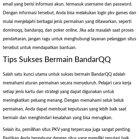
email yang berisi informasi akun, termasuk username dan password.
Dengan informasi tersebut, Anda bisa melakukan login pkv games dan
mulai menjelajahi berbagai jenis permainan yang ditawarkan, seperti
dominoqq, bandarqq, dan poker online. Jika ada masalah saat proses
pendaftaran, jangan ragu untuk menghubungi layanan pelanggan situs
tersebut untuk mendapatkan bantuan.
Tips Sukses Bermain BandarQQ
Salah satu kunci utama untuk sukses bermain BandarQQ adalah
memahami aturan permainan secara menyeluruh. Pelajari cara kerja
setiap jenis kartu dan strategi yang dapat digunakan untuk
meningkatkan peluang menang. Dengan memahami seluk beluk
permainan, Anda dapat membuat keputusan yang lebih baik saat
bermain dan menghindari kesalahan yang bisa merugikan.
Selain itu, pemilihan situs PKV yang terpercaya juga sangat penting.
Pastikan Anda bergabung dengan situs yang memiliki reputasi baik,