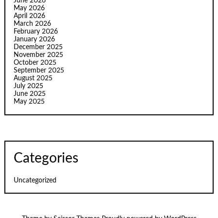
June 2026
May 2026
April 2026
March 2026
February 2026
January 2026
December 2025
November 2025
October 2025
September 2025
August 2025
July 2025
June 2025
May 2025
Categories
Uncategorized