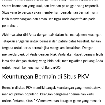
sistem keamanan yang kuat, dan layanan pelanggan yang responsif.
Situs yang terpercaya akan memberikan pengalaman bermain yang
lebih menyenangkan dan aman, sehingga Anda dapat fokus pada
permainan.
Akhirnya, atur diri Anda dengan baik dalam hal manajemen keuangan.
Tetapkan anggaran untuk bermain dan patuhi batas tersebut. Jangan
tergoda untuk terus bermain jika mengalami kekalahan. Dengan
mengelola bankroll Anda dengan bijak, Anda akan dapat bermain lebih
lama dan dengan strategi yang lebih baik, meningkatkan peluang Anda
untuk meraih kemenangan di BandarQQ.
Keuntungan Bermain di Situs PKV
Bermain di situs PKV memiliki banyak keuntungan yang membuatnya
menjadi pilihan populer di kalangan penggemar permainan kartu
online. Pertama, situs PKV menawarkan beragam game yang menarik