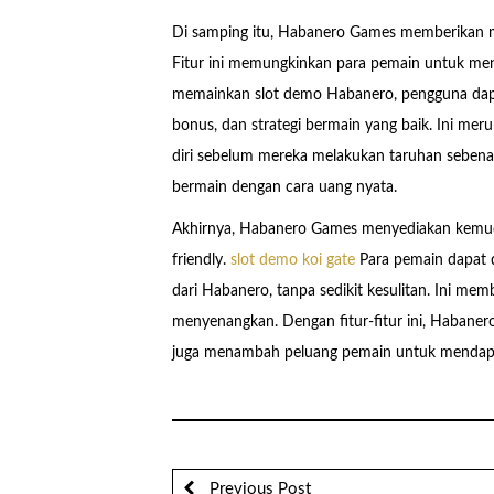
Di samping itu, Habanero Games memberikan mo
Fitur ini memungkinkan para pemain untuk men
memainkan slot demo Habanero, pengguna dap
bonus, dan strategi bermain yang baik. Ini m
diri sebelum mereka melakukan taruhan sebena
bermain dengan cara uang nyata.
Akhirnya, Habanero Games menyediakan kemuda
friendly.
slot demo koi gate
Para pemain dapat d
dari Habanero, tanpa sedikit kesulitan. Ini me
menyenangkan. Dengan fitur-fitur ini, Habane
juga menambah peluang pemain untuk mendapa
Previous Post