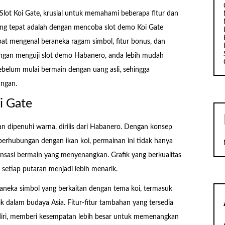
ot Koi Gate, krusial untuk memahami beberapa fitur dan
 yang tepat adalah dengan mencoba slot demo Koi Gate
at mengenal beraneka ragam simbol, fitur bonus, dan
engan menguji slot demo Habanero, anda lebih mudah
belum mulai bermain dengan uang asli, sehingga
ngan.
i Gate
 dipenuhi warna, dirilis dari Habanero. Dengan konsep
 berhubungan dengan ikan koi, permainan ini tidak hanya
nsasi bermain yang menyenangkan. Grafik yang berkualitas
etiap putaran menjadi lebih menarik.
aneka simbol yang berkaitan dengan tema koi, termasuk
aik dalam budaya Asia. Fitur-fitur tambahan yang tersedia
ndiri, memberi kesempatan lebih besar untuk memenangkan