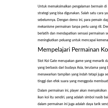
Untuk memaksimalkan pengalaman bermain di Sl
strategi yang bisa digunakan. Salah satu cara
sebelumnya. Dengan demo ini, para pemain dap
mekanisme permainan tanpa perlu uang riil. D
berlatih dan mendapatkan sensasi permainan se
meningkatkan peluang untuk mencapai kemena
Mempelajari Permainan Ko
Slot Koi Gate merupakan game yang menarik dan
yang berbasis dari budaya Asia, terutama yang
menawarkan tampilan yang indah tetapi juga se
tinggi dan efek suara yang menggoda membuat s
Dalam permainan ini, player akan menyaksikan 
ikan koi itu sendiri, yang adalah simbol nasib b
dalam permainan ini juga adalah daya tarik se