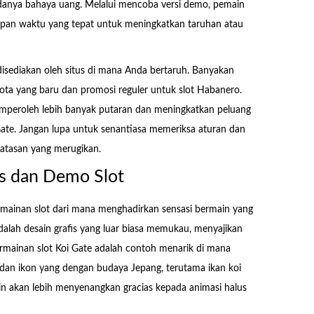
danya bahaya uang. Melalui mencoba versi demo, pemain
apan waktu yang tepat untuk meningkatkan taruhan atau
isediakan oleh situs di mana Anda bertaruh. Banyakan
ota yang baru dan promosi reguler untuk slot Habanero.
mperoleh lebih banyak putaran dan meningkatkan peluang
te. Jangan lupa untuk senantiasa memeriksa aturan dan
batasan yang merugikan.
s dan Demo Slot
mainan slot dari mana menghadirkan sensasi bermain yang
adalah desain grafis yang luar biasa memukau, menyajikan
mainan slot Koi Gate adalah contoh menarik di mana
 dan ikon yang dengan budaya Jepang, terutama ikan koi
 akan lebih menyenangkan gracias kepada animasi halus