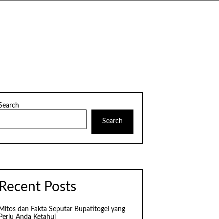
Search
Search
Recent Posts
Mitos dan Fakta Seputar Bupatitogel yang
Perlu Anda Ketahui