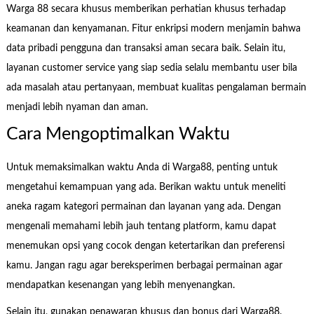
Warga 88 secara khusus memberikan perhatian khusus terhadap
keamanan dan kenyamanan. Fitur enkripsi modern menjamin bahwa
data pribadi pengguna dan transaksi aman secara baik. Selain itu,
layanan customer service yang siap sedia selalu membantu user bila
ada masalah atau pertanyaan, membuat kualitas pengalaman bermain
menjadi lebih nyaman dan aman.
Cara Mengoptimalkan Waktu
Untuk memaksimalkan waktu Anda di Warga88, penting untuk
mengetahui kemampuan yang ada. Berikan waktu untuk meneliti
aneka ragam kategori permainan dan layanan yang ada. Dengan
mengenali memahami lebih jauh tentang platform, kamu dapat
menemukan opsi yang cocok dengan ketertarikan dan preferensi
kamu. Jangan ragu agar bereksperimen berbagai permainan agar
mendapatkan kesenangan yang lebih menyenangkan.
Selain itu, gunakan penawaran khusus dan bonus dari Warga88.