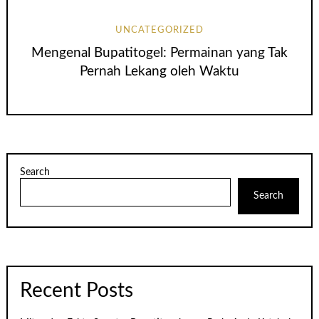
UNCATEGORIZED
Mengenal Bupatitogel: Permainan yang Tak
Pernah Lekang oleh Waktu
Search
Search
Recent Posts