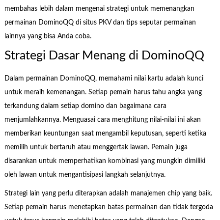
membahas lebih dalam mengenai strategi untuk memenangkan
permainan DominoQQ di situs PKV dan tips seputar permainan
lainnya yang bisa Anda coba.
Strategi Dasar Menang di DominoQQ
Dalam permainan DominoQQ, memahami nilai kartu adalah kunci
untuk meraih kemenangan. Setiap pemain harus tahu angka yang
terkandung dalam setiap domino dan bagaimana cara
menjumlahkannya. Menguasai cara menghitung nilai-nilai ini akan
memberikan keuntungan saat mengambil keputusan, seperti ketika
memilih untuk bertaruh atau menggertak lawan. Pemain juga
disarankan untuk memperhatikan kombinasi yang mungkin dimiliki
oleh lawan untuk mengantisipasi langkah selanjutnya.
Strategi lain yang perlu diterapkan adalah manajemen chip yang baik.
Setiap pemain harus menetapkan batas permainan dan tidak tergoda