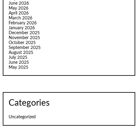
June 2026
May 2026
April 2026
March 2026
February 2026
January 2026
December 2025
November 2025
October 2025
September 2025
August 2025
July 2025
June 2025
May 2025
Categories
Uncategorized