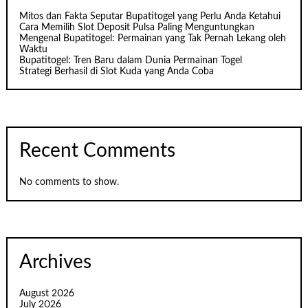
Mitos dan Fakta Seputar Bupatitogel yang Perlu Anda Ketahui
Cara Memilih Slot Deposit Pulsa Paling Menguntungkan
Mengenal Bupatitogel: Permainan yang Tak Pernah Lekang oleh
Waktu
Bupatitogel: Tren Baru dalam Dunia Permainan Togel
Strategi Berhasil di Slot Kuda yang Anda Coba
Recent Comments
No comments to show.
Archives
August 2026
July 2026