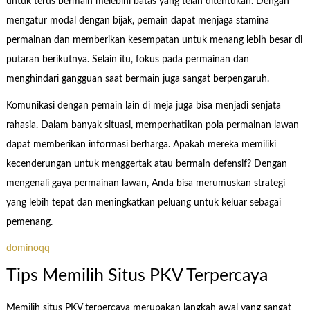
untuk terus bermain melebihi batas yang telah ditentukan. Dengan
mengatur modal dengan bijak, pemain dapat menjaga stamina
permainan dan memberikan kesempatan untuk menang lebih besar di
putaran berikutnya. Selain itu, fokus pada permainan dan
menghindari gangguan saat bermain juga sangat berpengaruh.
Komunikasi dengan pemain lain di meja juga bisa menjadi senjata
rahasia. Dalam banyak situasi, memperhatikan pola permainan lawan
dapat memberikan informasi berharga. Apakah mereka memiliki
kecenderungan untuk menggertak atau bermain defensif? Dengan
mengenali gaya permainan lawan, Anda bisa merumuskan strategi
yang lebih tepat dan meningkatkan peluang untuk keluar sebagai
pemenang.
dominoqq
Tips Memilih Situs PKV Terpercaya
Memilih situs PKV terpercaya merupakan langkah awal yang sangat