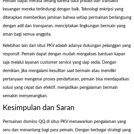
Pemain dapat merasa tenang karena data pribadi dan transaksi
keuangan mereka terlindungi dengan baik. Teknologi enkripsi yang
diterapkan memberikan jaminan bahwa setiap permainan berlangsung
dengan adil dan transparan, menciptakan lingkungan bermain yang
aman bagi semua anggota.
Kelebihan lain dari situs PKV adalah adanya dukungan pelanggan yang
responsif. Pemain dapat dengan mudah mengakses bantuan kapan
saja melalui layanan customer service yang siap sedia. Dengan
demikian, jika mengalami kesulitan saat bermain atau memiliki
pertanyaan mengenai proses pendaftaran, pemain bisa mendapatkan
solusi yang cepat dan efektif, menjadikan pengalaman bermain
semakin menyenangkan.
Kesimpulan dan Saran
Permainan domino QQ di situs PKV menawarkan pengalaman yang
seru dan menantang bagi para pemain. Dengan berbagai strategi yang