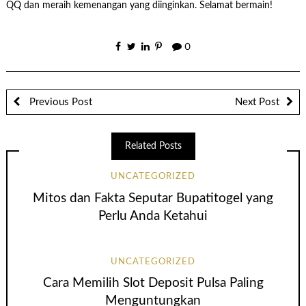
QQ dan meraih kemenangan yang diinginkan. Selamat bermain!
0
Previous Post
Next Post
Related Posts
UNCATEGORIZED
Mitos dan Fakta Seputar Bupatitogel yang
Perlu Anda Ketahui
UNCATEGORIZED
Cara Memilih Slot Deposit Pulsa Paling
Menguntungkan