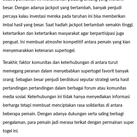
besar. Dengan adanya jackpot yang bertambah, banyak penjudi
percaya kalau investasi mereka pada taruhan ini bisa memberikan
imbal hasil yang besar. Saat hadiah jackpot bertambah semakin tinggi,
ketertarikan dan ketertarikan masyarakat agar berpartisipasi juga
penguat. Ini membuat atmosfer kompetitif antara pemain yang kian
menyemarakkan ketenaran supertogel.
Terakhir, faktor komunitas dan keterhubungan di antara turut
memegang peranan dalam menyebabkan supertogel favorit banyak
orang. Sebagian besar penjudi berdiskusi seputar strategi serta hasil
pertandingan pertandingan dalam berbagai forum atau komunitas
media sosial. Keterhubungan ini tidak hanya menyediakan informasi
berharga tetapi membuat menciptakan rasa solidaritas di antara
beberapa pemain. Dengan adanya dukungan serta saling berbagi
pengalaman, para pemain jadi merasa terikat dengan permainan super
togel ini.