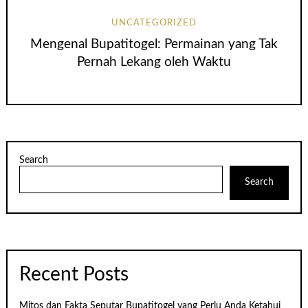
UNCATEGORIZED
Mengenal Bupatitogel: Permainan yang Tak
Pernah Lekang oleh Waktu
Search
Search
Recent Posts
Mitos dan Fakta Seputar Bupatitogel yang Perlu Anda Ketahui