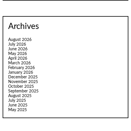
Archives
August 2026
July 2026
June 2026
May 2026
April 2026
March 2026
February 2026
January 2026
December 2025
November 2025
October 2025
September 2025
August 2025
July 2025
June 2025
May 2025