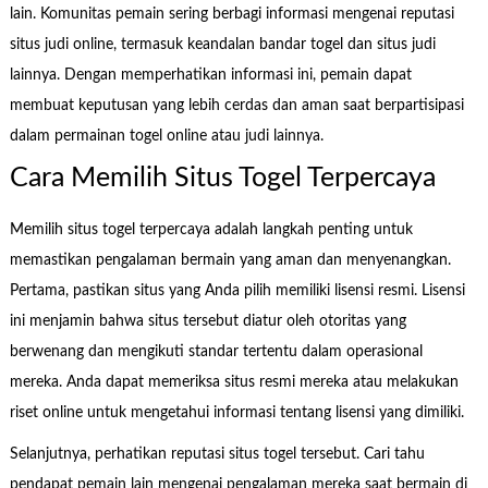
lain. Komunitas pemain sering berbagi informasi mengenai reputasi
situs judi online, termasuk keandalan bandar togel dan situs judi
lainnya. Dengan memperhatikan informasi ini, pemain dapat
membuat keputusan yang lebih cerdas dan aman saat berpartisipasi
dalam permainan togel online atau judi lainnya.
Cara Memilih Situs Togel Terpercaya
Memilih situs togel terpercaya adalah langkah penting untuk
memastikan pengalaman bermain yang aman dan menyenangkan.
Pertama, pastikan situs yang Anda pilih memiliki lisensi resmi. Lisensi
ini menjamin bahwa situs tersebut diatur oleh otoritas yang
berwenang dan mengikuti standar tertentu dalam operasional
mereka. Anda dapat memeriksa situs resmi mereka atau melakukan
riset online untuk mengetahui informasi tentang lisensi yang dimiliki.
Selanjutnya, perhatikan reputasi situs togel tersebut. Cari tahu
pendapat pemain lain mengenai pengalaman mereka saat bermain di