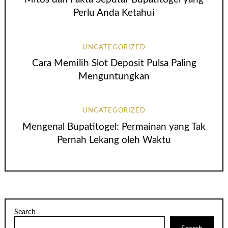
Perlu Anda Ketahui
UNCATEGORIZED
Cara Memilih Slot Deposit Pulsa Paling
Menguntungkan
UNCATEGORIZED
Mengenal Bupatitogel: Permainan yang Tak
Pernah Lekang oleh Waktu
Search