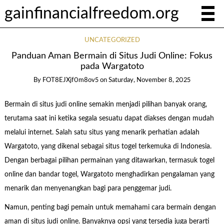
gainfinancialfreedom.org
UNCATEGORIZED
Panduan Aman Bermain di Situs Judi Online: Fokus
pada Wargatoto
By
FOT8EJXjf0m8ov5
on
Saturday, November 8, 2025
Bermain di situs judi online semakin menjadi pilihan banyak orang,
terutama saat ini ketika segala sesuatu dapat diakses dengan mudah
melalui internet. Salah satu situs yang menarik perhatian adalah
Wargatoto, yang dikenal sebagai situs togel terkemuka di Indonesia.
Dengan berbagai pilihan permainan yang ditawarkan, termasuk togel
online dan bandar togel, Wargatoto menghadirkan pengalaman yang
menarik dan menyenangkan bagi para penggemar judi.
Namun, penting bagi pemain untuk memahami cara bermain dengan
aman di situs judi online. Banyaknya opsi yang tersedia juga berarti