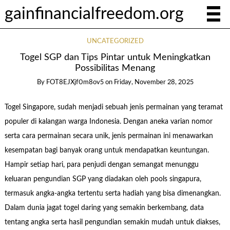
gainfinancialfreedom.org
UNCATEGORIZED
Togel SGP dan Tips Pintar untuk Meningkatkan
Possibilitas Menang
By
FOT8EJXjf0m8ov5
on
Friday, November 28, 2025
Togel Singapore, sudah menjadi sebuah jenis permainan yang teramat
populer di kalangan warga Indonesia. Dengan aneka varian nomor
serta cara permainan secara unik, jenis permainan ini menawarkan
kesempatan bagi banyak orang untuk mendapatkan keuntungan.
Hampir setiap hari, para penjudi dengan semangat menunggu
keluaran pengundian SGP yang diadakan oleh pools singapura,
termasuk angka-angka tertentu serta hadiah yang bisa dimenangkan.
Dalam dunia jagat togel daring yang semakin berkembang, data
tentang angka serta hasil pengundian semakin mudah untuk diakses,