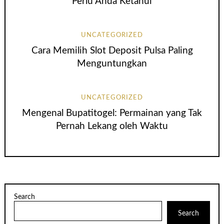
Perlu Anda Ketahui
UNCATEGORIZED
Cara Memilih Slot Deposit Pulsa Paling
Menguntungkan
UNCATEGORIZED
Mengenal Bupatitogel: Permainan yang Tak
Pernah Lekang oleh Waktu
Search
Search