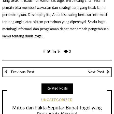
Yang terakhir, ikutlah di komunitas togel. Berbincang antar sesama
pemain bisa memberi wawasan dan strategi baru yang tidak kamu
pertimbangkan. Di samping itu, Anda bisa saling bertukar informasi
tentang angka atau sistem permainan yang dipercayai. Selalu ingat,
membagi informasi dan pengalaman dapat menambah pengetahuan
kamu tentang dunia togel.
0
Previous Post
Next Post
Related Posts
UNCATEGORIZED
Mitos dan Fakta Seputar Bupatitogel yang