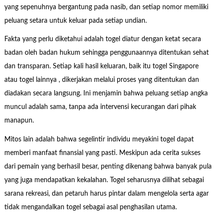
yang sepenuhnya bergantung pada nasib, dan setiap nomor memiliki
peluang setara untuk keluar pada setiap undian.
Fakta yang perlu diketahui adalah togel diatur dengan ketat secara
badan oleh badan hukum sehingga penggunaannya ditentukan sehat
dan transparan. Setiap kali hasil keluaran, baik itu togel Singapore
atau togel lainnya , dikerjakan melalui proses yang ditentukan dan
diadakan secara langsung. Ini menjamin bahwa peluang setiap angka
muncul adalah sama, tanpa ada intervensi kecurangan dari pihak
manapun.
Mitos lain adalah bahwa segelintir individu meyakini togel dapat
memberi manfaat finansial yang pasti. Meskipun ada cerita sukses
dari pemain yang berhasil besar, penting dikenang bahwa banyak pula
yang juga mendapatkan kekalahan. Togel seharusnya dilihat sebagai
sarana rekreasi, dan petaruh harus pintar dalam mengelola serta agar
tidak mengandalkan togel sebagai asal penghasilan utama.