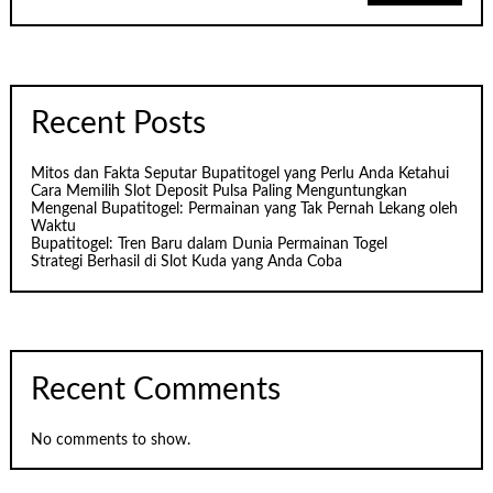
Recent Posts
Mitos dan Fakta Seputar Bupatitogel yang Perlu Anda Ketahui
Cara Memilih Slot Deposit Pulsa Paling Menguntungkan
Mengenal Bupatitogel: Permainan yang Tak Pernah Lekang oleh
Waktu
Bupatitogel: Tren Baru dalam Dunia Permainan Togel
Strategi Berhasil di Slot Kuda yang Anda Coba
Recent Comments
No comments to show.