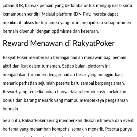
jutaan IDR, banyak pemain yang berlomba untuk menguji nasib serta
kemampuan sendiri. Melalui platform IDN Play, mereka dapat
menikmati akses ke turnamen yang rutin, menjadikan setiap momen
bermain dipenuhi dengan optimisme dan keseruan.
Reward Menawan di RakyatPoker
Rakyat Poker memberikan berbagai hadiah menawan bagi pemain
aktif dan ikut dalam turnamen. Setiap bulan, platform ini
mengadakan turnamen dengan hadiah besar yang menggiurkan,
menarik perhatian sejumlah peserta baru sampai berpengalaman.
Reward yang tersedia bukan hanya dalam bentuk cash, melainkan
bonus dan barang menarik yang mampu memperkaya pengalaman
bermain.
Selain itu, RakyatPoker sering memberikan diskon istimewa dan event
bertema yang menambah kompetisi semakin menarik. Peserta punya