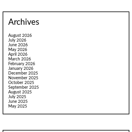
Archives
August 2026
July 2026
June 2026
May 2026
April 2026
March 2026
February 2026
January 2026
December 2025
November 2025
October 2025
September 2025
August 2025
July 2025
June 2025
May 2025