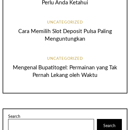
Perlu Anda Ketahui
UNCATEGORIZED
Cara Memilih Slot Deposit Pulsa Paling
Menguntungkan
UNCATEGORIZED
Mengenal Bupatitogel: Permainan yang Tak
Pernah Lekang oleh Waktu
Search
Search