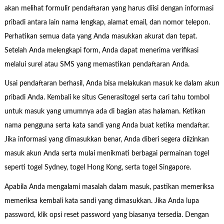
akan melihat formulir pendaftaran yang harus diisi dengan informasi
pribadi antara lain nama lengkap, alamat email, dan nomor telepon.
Perhatikan semua data yang Anda masukkan akurat dan tepat.
Setelah Anda melengkapi form, Anda dapat menerima verifikasi
melalui surel atau SMS yang memastikan pendaftaran Anda.
Usai pendaftaran berhasil, Anda bisa melakukan masuk ke dalam akun
pribadi Anda. Kembali ke situs Generasitogel serta cari tahu tombol
untuk masuk yang umumnya ada di bagian atas halaman. Ketikan
nama pengguna serta kata sandi yang Anda buat ketika mendaftar.
Jika informasi yang dimasukkan benar, Anda diberi segera diizinkan
masuk akun Anda serta mulai menikmati berbagai permainan togel
seperti togel Sydney, togel Hong Kong, serta togel Singapore.
Apabila Anda mengalami masalah dalam masuk, pastikan memeriksa
memeriksa kembali kata sandi yang dimasukkan. Jika Anda lupa
password, klik opsi reset password yang biasanya tersedia. Dengan