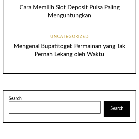
Cara Memilih Slot Deposit Pulsa Paling
Menguntungkan
UNCATEGORIZED
Mengenal Bupatitogel: Permainan yang Tak
Pernah Lekang oleh Waktu
Search
Search