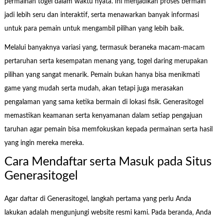
permainan togel dalam waktu nyata. Ini menjadikan proses bermain
jadi lebih seru dan interaktif, serta menawarkan banyak informasi
untuk para pemain untuk mengambil pilihan yang lebih baik.
Melalui banyaknya variasi yang, termasuk beraneka macam-macam
pertaruhan serta kesempatan menang yang, togel daring merupakan
pilihan yang sangat menarik. Pemain bukan hanya bisa menikmati
game yang mudah serta mudah, akan tetapi juga merasakan
pengalaman yang sama ketika bermain di lokasi fisik. Generasitogel
memastikan keamanan serta kenyamanan dalam setiap pengajuan
taruhan agar pemain bisa memfokuskan kepada permainan serta hasil
yang ingin mereka mereka.
Cara Mendaftar serta Masuk pada Situs
Generasitogel
Agar daftar di Generasitogel, langkah pertama yang perlu Anda
lakukan adalah mengunjungi website resmi kami. Pada beranda, Anda