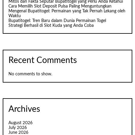
Mitos dan Fakta Seputar Bupatitogel yang Perlu Anda Ketahui
Cara Memilih Slot Deposit Pulsa Paling Menguntungkan
Mengenal Bupatitogel: Permainan yang Tak Pernah Lekang oleh
Waktu
Bupatitogel: Tren Baru dalam Dunia Permainan Togel
Strategi Berhasil di Slot Kuda yang Anda Coba
Recent Comments
No comments to show.
Archives
August 2026
July 2026
June 2026