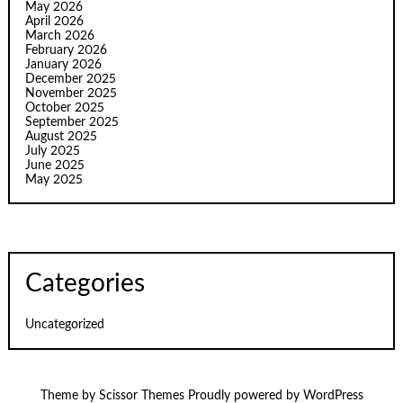
May 2026
April 2026
March 2026
February 2026
January 2026
December 2025
November 2025
October 2025
September 2025
August 2025
July 2025
June 2025
May 2025
Categories
Uncategorized
Theme by
Scissor Themes
Proudly powered by
WordPress