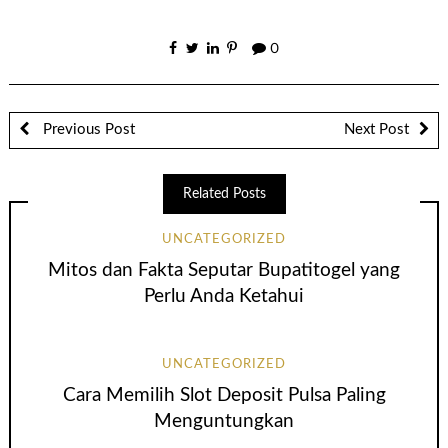
0
Previous Post
Next Post
Related Posts
UNCATEGORIZED
Mitos dan Fakta Seputar Bupatitogel yang
Perlu Anda Ketahui
UNCATEGORIZED
Cara Memilih Slot Deposit Pulsa Paling
Menguntungkan