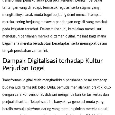
transformasi perilaku serta pola pikir generasi. Dengan berbagai
tantangan yang dihadapi, termasuk regulasi serta stigma yang
mengikutinya, anak muda togel berjuang demi mencari tempat
mereka, sering berjuang melawan pandangan negatif yang melekat
pada kegiatan tersebut. Dalam tulisan ini, kami akan menelusuri
menelusuri perjalanan mereka di zaman digital, melihat bagaimana
bagaimana mereka beradaptasi beradaptasi serta meningkat dalam
tengah perubahan zaman ini.
Dampak Digitalisasi terhadap Kultur
Perjudian Togel
Transformasi digital telah menghadirkan perubahan besar terhadap
budaya judi, termasuk lotto. Dulu, pemuda menjalankan praktik lotto
dengan cara konvensional, didasari mengandalkan kertas kertas dan
penjual di sekitar. Tetapi, saat ini, banyaknya generasi muda yang
beralih menuju platform daring yang memungkinkan mereka untuk