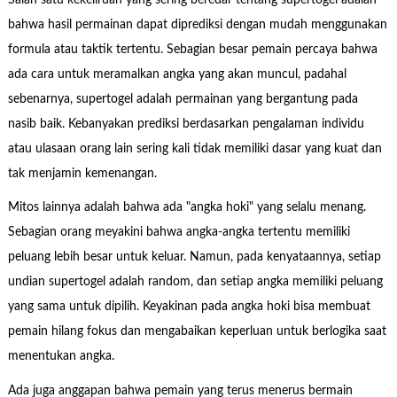
bahwa hasil permainan dapat diprediksi dengan mudah menggunakan
formula atau taktik tertentu. Sebagian besar pemain percaya bahwa
ada cara untuk meramalkan angka yang akan muncul, padahal
sebenarnya, supertogel adalah permainan yang bergantung pada
nasib baik. Kebanyakan prediksi berdasarkan pengalaman individu
atau ulasaan orang lain sering kali tidak memiliki dasar yang kuat dan
tak menjamin kemenangan.
Mitos lainnya adalah bahwa ada "angka hoki" yang selalu menang.
Sebagian orang meyakini bahwa angka-angka tertentu memiliki
peluang lebih besar untuk keluar. Namun, pada kenyataannya, setiap
undian supertogel adalah random, dan setiap angka memiliki peluang
yang sama untuk dipilih. Keyakinan pada angka hoki bisa membuat
pemain hilang fokus dan mengabaikan keperluan untuk berlogika saat
menentukan angka.
Ada juga anggapan bahwa pemain yang terus menerus bermain