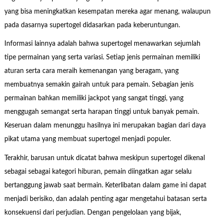
yang bisa meningkatkan kesempatan mereka agar menang, walaupun
pada dasarnya supertogel didasarkan pada keberuntungan.
Informasi lainnya adalah bahwa supertogel menawarkan sejumlah
tipe permainan yang serta variasi. Setiap jenis permainan memiliki
aturan serta cara meraih kemenangan yang beragam, yang
membuatnya semakin gairah untuk para pemain. Sebagian jenis
permainan bahkan memiliki jackpot yang sangat tinggi, yang
menggugah semangat serta harapan tinggi untuk banyak pemain.
Keseruan dalam menunggu hasilnya ini merupakan bagian dari daya
pikat utama yang membuat supertogel menjadi populer.
Terakhir, barusan untuk dicatat bahwa meskipun supertogel dikenal
sebagai sebagai kategori hiburan, pemain diingatkan agar selalu
bertanggung jawab saat bermain. Keterlibatan dalam game ini dapat
menjadi berisiko, dan adalah penting agar mengetahui batasan serta
konsekuensi dari perjudian. Dengan pengelolaan yang bijak,