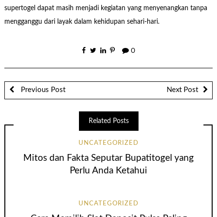
supertogel dapat masih menjadi kegiatan yang menyenangkan tanpa
mengganggu dari layak dalam kehidupan sehari-hari.
0
Previous Post
Next Post
Related Posts
UNCATEGORIZED
Mitos dan Fakta Seputar Bupatitogel yang
Perlu Anda Ketahui
UNCATEGORIZED