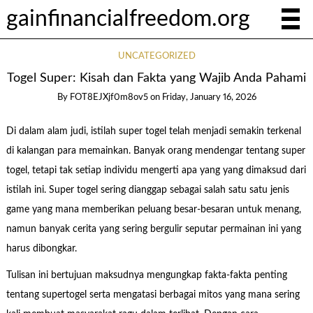
gainfinancialfreedom.org
UNCATEGORIZED
Togel Super: Kisah dan Fakta yang Wajib Anda Pahami
By
FOT8EJXjf0m8ov5
on
Friday, January 16, 2026
Di dalam alam judi, istilah super togel telah menjadi semakin terkenal
di kalangan para memainkan. Banyak orang mendengar tentang super
togel, tetapi tak setiap individu mengerti apa yang yang dimaksud dari
istilah ini. Super togel sering dianggap sebagai salah satu satu jenis
game yang mana memberikan peluang besar-besaran untuk menang,
namun banyak cerita yang sering bergulir seputar permainan ini yang
harus dibongkar.
Tulisan ini bertujuan maksudnya mengungkap fakta-fakta penting
tentang supertogel serta mengatasi berbagai mitos yang mana sering