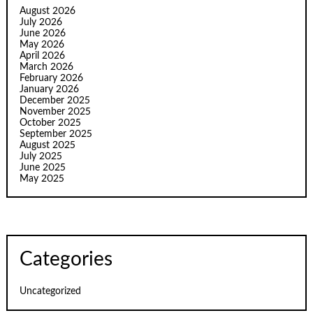
August 2026
July 2026
June 2026
May 2026
April 2026
March 2026
February 2026
January 2026
December 2025
November 2025
October 2025
September 2025
August 2025
July 2025
June 2025
May 2025
Categories
Uncategorized