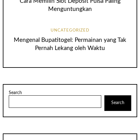
Cara Memilih Slot Deposit Pulsa Paling
Menguntungkan
UNCATEGORIZED
Mengenal Bupatitogel: Permainan yang Tak
Pernah Lekang oleh Waktu
Search
Search