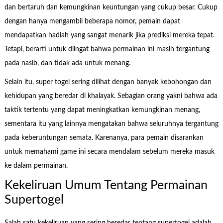
dan bertaruh dan kemungkinan keuntungan yang cukup besar. Cukup
dengan hanya mengambil beberapa nomor, pemain dapat
mendapatkan hadiah yang sangat menarik jika prediksi mereka tepat.
Tetapi, berarti untuk diingat bahwa permainan ini masih tergantung
pada nasib, dan tidak ada untuk menang.
Selain itu, super togel sering dilihat dengan banyak kebohongan dan
kehidupan yang beredar di khalayak. Sebagian orang yakni bahwa ada
taktik tertentu yang dapat meningkatkan kemungkinan menang,
sementara itu yang lainnya mengatakan bahwa seluruhnya tergantung
pada keberuntungan semata. Karenanya, para pemain disarankan
untuk memahami game ini secara mendalam sebelum mereka masuk
ke dalam permainan.
Kekeliruan Umum Tentang Permainan
Supertogel
Salah satu kekeliruan yang sering beredar tentang supertogel adalah