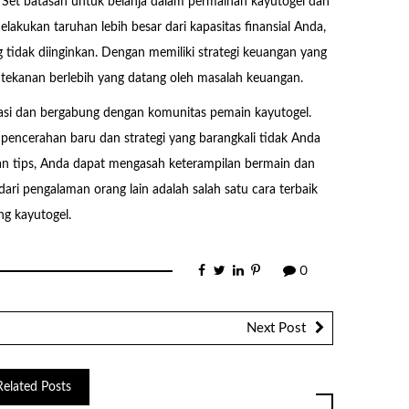
. Set batasan untuk belanja dalam permainan kayutogel dan
lakukan taruhan lebih besar dari kapasitas finansial Anda,
g tidak diinginkan. Dengan memiliki strategi keuangan yang
 tekanan berlebih yang datang oleh masalah keuangan.
rmasi dan bergabung dengan komunitas pemain kayutogel.
pencerahan baru dan strategi yang barangkali tidak Anda
n tips, Anda dapat mengasah keterampilan bermain dan
ari pengalaman orang lain adalah salah satu cara terbaik
g kayutogel.
0
Next Post
Related Posts