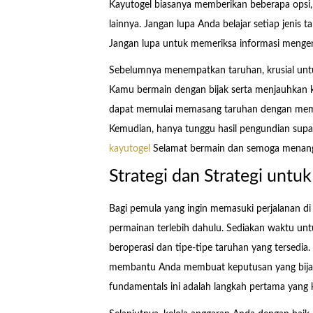
Kayutogel biasanya memberikan beberapa opsi, 
lainnya. Jangan lupa Anda belajar setiap jeni
Jangan lupa untuk memeriksa informasi mengen
Sebelumnya menempatkan taruhan, krusial unt
Kamu bermain dengan bijak serta menjauhkan ke
dapat memulai memasang taruhan dengan memil
Kemudian, hanya tunggu hasil pengundian sup
kayutogel
Selamat bermain dan semoga menan
Strategi dan Strategi untu
Bagi pemula yang ingin memasuki perjalanan d
permainan terlebih dahulu. Sediakan waktu u
beroperasi dan tipe-tipe taruhan yang tersedia. 
membantu Anda membuat keputusan yang bijak
fundamentals ini adalah langkah pertama yang k