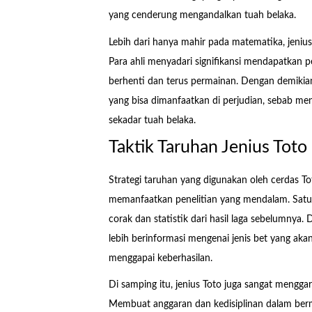
yang cenderung mengandalkan tuah belaka.
Lebih dari hanya mahir pada matematika, jenius 
Para ahli menyadari signifikansi mendapatkan 
berhenti dan terus permainan. Dengan demikia
yang bisa dimanfaatkan di perjudian, sebab m
sekadar tuah belaka.
Taktik Taruhan Jenius Toto
Strategi taruhan yang digunakan oleh cerdas To
memanfaatkan penelitian yang mendalam. Satu
corak dan statistik dari hasil laga sebelumny
lebih berinformasi mengenai jenis bet yang a
menggapai keberhasilan.
Di samping itu, jenius Toto juga sangat menggar
Membuat anggaran dan kedisiplinan dalam ber