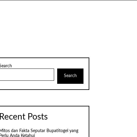
Search
Search
Recent Posts
Mitos dan Fakta Seputar Bupatitogel yang
Perlu Anda Ketahui