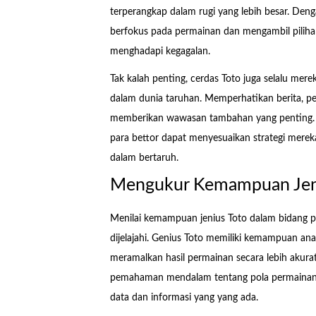
terperangkap dalam rugi yang lebih besar. Deng
berfokus pada permainan dan mengambil pilihan
menghadapi kegagalan.
Tak kalah penting, cerdas Toto juga selalu mer
dalam dunia taruhan. Memperhatikan berita, pe
memberikan wawasan tambahan yang penting
para bettor dapat menyesuaikan strategi mer
dalam bertaruh.
Mengukur Kemampuan Jen
Menilai kemampuan jenius Toto dalam bidang p
dijelajahi. Genius Toto memiliki kemampuan an
meramalkan hasil permainan secara lebih akura
pemahaman mendalam tentang pola permainan,
data dan informasi yang yang ada.