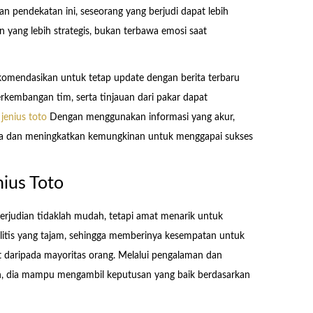
an pendekatan ini, seseorang yang berjudi dapat lebih
 yang lebih strategis, bukan terbawa emosi saat
ekomendasikan untuk tetap update dengan berita terbaru
rkembangan tim, serta tinjauan dari pakar dapat
.
jenius toto
Dengan menggunakan informasi yang akur,
eka dan meningkatkan kemungkinan untuk menggapai sukses
ius Toto
erjudian tidaklah mudah, tetapi amat menarik untuk
alitis yang tajam, sehingga memberinya kesempatan untuk
t daripada mayoritas orang. Melalui pengalaman dan
 dia mampu mengambil keputusan yang baik berdasarkan