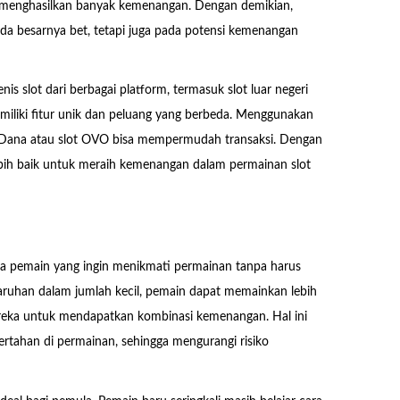
al menghasilkan banyak kemenangan. Dengan demikian,
ada besarnya bet, tetapi juga pada potensi kemenangan
is slot dari berbagai platform, termasuk slot luar negeri
memiliki fitur unik dan peluang yang berbeda. Menggunakan
 Dana atau slot OVO bisa mempermudah transaksi. Dengan
lebih baik untuk meraih kemenangan dalam permainan slot
ra pemain yang ingin menikmati permainan tanpa harus
ruhan dalam jumlah kecil, pemain dapat memainkan lebih
eka untuk mendapatkan kombinasi kemenangan. Hal ini
rtahan di permainan, sehingga mengurangi risiko