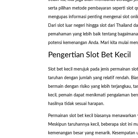
serta pilihan metode pembayaran seperti slot qri
mengupas informasi penting mengenai slot onli
Dari slot luar negeri hingga slot dari Thailan
pemahaman yang lebih baik tentang bagaiman
potensi kemenangan Anda. Mari kita mulai menje
Pengertian Slot Bet Kecil
Slot bet kecil merujuk pada jenis permainan 
taruhan dengan jumlah yang relatif rendah. Biasa
bermain dengan risiko yang lebih terjangkau, 
kecil, pemain dapat menikmati pengalaman berm
hasilnya tidak sesuai harapan.
Permainan slot bet kecil biasanya menawarkan v
Meskipun taruhannya kecil, beberapa slot ini 
kemenangan besar yang menarik. Kesempatan u