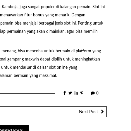
n Kamboja, juga sangat populer di kalangan pemain. Slot ini
li menawarkan fitur bonus yang menarik. Dengan
emain bisa menjajal berbagai jenis slot ini. Penting untuk
etiap permainan yang akan dimainkan, agar bisa memilih
ang menang, bisa mencoba untuk bermain di platform yang
kenal gampang maxwin dapat dipilih untuk meningkatkan
ntuk mendaftar di daftar slot online yang
alaman bermain yang maksimal.
0
Next Post
Related Posts