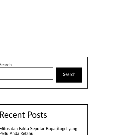
Search
Search
Recent Posts
Mitos dan Fakta Seputar Bupatitogel yang
Perlu Anda Ketahui