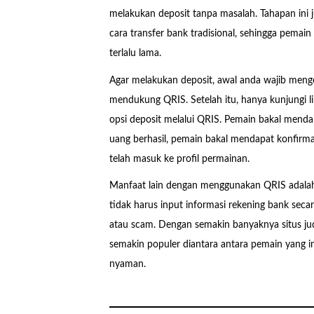
melakukan deposit tanpa masalah. Tahapan ini
cara transfer bank tradisional, sehingga pema
terlalu lama.
Agar melakukan deposit, awal anda wajib menge
mendukung QRIS. Setelah itu, hanya kunjungi lin
opsi deposit melalui QRIS. Pemain bakal mend
uang berhasil, pemain bakal mendapat konfirma
telah masuk ke profil permainan.
Manfaat lain dengan menggunakan QRIS adalah
tidak harus input informasi rekening bank seca
atau scam. Dengan semakin banyaknya situs judi
semakin populer diantara antara pemain yang 
nyaman.