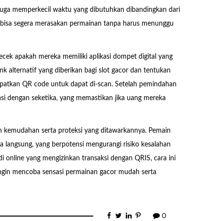
 juga memperkecil waktu yang dibutuhkan dibandingkan dari
in bisa segera merasakan permainan tanpa harus menunggu
cek apakah mereka memiliki aplikasi dompet digital yang
k alternatif yang diberikan bagi slot gacor dan tentukan
apatkan QR code untuk dapat di-scan. Setelah pemindahan
si dengan seketika, yang memastikan jika uang mereka
 kemudahan serta proteksi yang ditawarkannya. Pemain
ra langsung, yang berpotensi mengurangi risiko kesalahan
 online yang mengizinkan transaksi dengan QRIS, cara ini
ingin mencoba sensasi permainan gacor mudah serta
0