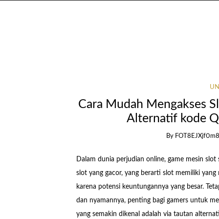
UN
Cara Mudah Mengakses Sl
Alternatif kode Q
By
FOT8EJXjf0m8
Dalam dunia perjudian online, game mesin slot s
slot yang gacor, yang berarti slot memiliki ya
karena potensi keuntungannya yang besar. Teta
dan nyamannya, penting bagi gamers untuk men
yang semakin dikenal adalah via tautan alter