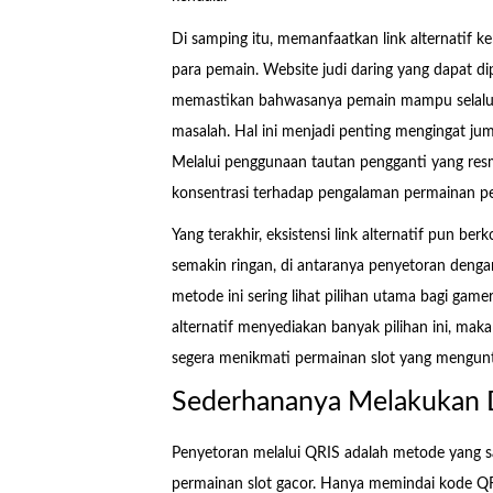
Di samping itu, memanfaatkan link alternatif 
para pemain. Website judi daring yang dapat dip
memastikan bahwasanya pemain mampu selalu 
masalah. Hal ini menjadi penting mengingat ju
Melalui penggunaan tautan pengganti yang re
konsentrasi terhadap pengalaman permainan p
Yang terakhir, eksistensi link alternatif pun b
semakin ringan, di antaranya penyetoran dengan
metode ini sering lihat pilihan utama bagi game
alternatif menyediakan banyak pilihan ini, m
segera menikmati permainan slot yang mengun
Sederhananya Melakukan 
Penyetoran melalui QRIS adalah metode yang 
permainan slot gacor. Hanya memindai kode Q