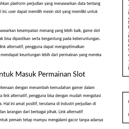
 bahkan platform perjudian yang menawarkan data tentang
l ini, user dapat memilih mesin slot yang memiliki untuk
nawarkan kesempatan menang yang lebih baik, game slot
idak bisa dipastikan serta bergantung pada keberuntungan.
 link alternatif, pengguna dapat mengoptimalkan
mendapat keuntungan lebih dari permainan yang mereka
untuk Masuk Permainan Slot
berkenaan dengan menambah kemudahan gamer dalam
ya link alternatif, pengguna bisa dengan mudah mengatasi
 Hal ini amat positif, terutama di industri perjudian di
an larangan dari berbagai pihak. Link alternatif
 untuk pemain tetap mampu mengalami gacor tanpa adanya