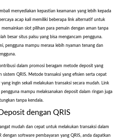
kembali menyediakan kepastian keamanan yang lebih kepada
ercaya acap kali memiliki beberapa link alternatif untuk
memainkan slot pilihan para pemain dengan aman tanpa
mlah besar situs palsu yang bisa mengancam pengguna.
smi, pengguna mampu merasa lebih nyaman tenang dan
engguna.
erkontribusi dalam promosi beragam metode deposit yang
 sistem QRIS. Metode transaksi yang efisien serta cepat
r yang ingin sekali melakukan transaksi secara mudah. Link
aka pengguna mampu melaksanakan deposit dalam ringan juga
tungkan tanpa kendala.
Deposit dengan QRIS
sangat mudah dan cepat untuk melakukan transaksi dalam
R dengan software pembayaran yang QRIS, anda dapatkan