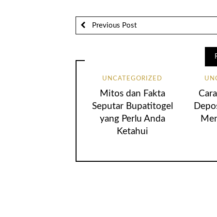
Previous Post
UNCATEGORIZED
UN
Mitos dan Fakta
Cara
Seputar Bupatitogel
Depos
yang Perlu Anda
Men
Ketahui