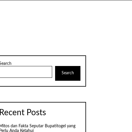
Search
Search
Recent Posts
Mitos dan Fakta Seputar Bupatitogel yang
Perlu Anda Ketahui