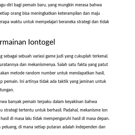
ragu-diri bagi pemain baru, yang mungkin merasa bahwa
etiap orang bisa meningkatkan keterampilan dan maju
erapa waktu untuk mempelajari beraneka strategi dan tidak
ermainan Iontogel
 sebagai sebuah variasi game judi yang cukuplah terkenal.
kuratannya dan mekanismenya. Salah satu fakta yang patut
unakan metode random number untuk mendapatkan hasil,
pemain. Ini artinya tidak ada taktik yang jaminan untuk
tungan.
 bahwa banyak pemain terpaku dalam keyakinan bahwa
 strategi tertentu untuk berhasil. Padahal, mekanisme ion
 hasil di masa lalu tidak mempengaruhi hasil di masa depan.
is peluang, di mana setiap putaran adalah independen dan