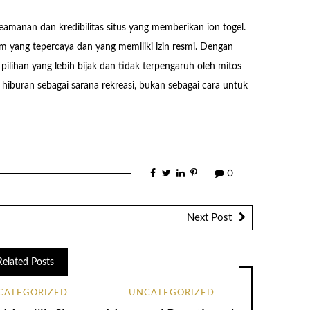
eamanan dan kredibilitas situs yang memberikan ion togel.
 yang tepercaya dan yang memiliki izin resmi. Dengan
pilihan yang lebih bijak dan tidak terpengaruh oleh mitos
 hiburan sebagai sarana rekreasi, bukan sebagai cara untuk
0
Next Post
Related Posts
CATEGORIZED
UNCATEGORIZED