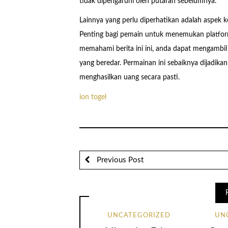
tidak dipengaruhi oleh putaran sebelumnya.
Lainnya yang perlu diperhatikan adalah aspek k
Penting bagi pemain untuk menemukan platform
memahami berita ini ini, anda dapat mengambil 
yang beredar. Permainan ini sebaiknya dijadikan
menghasilkan uang secara pasti.
ion togel
Previous Post
UNCATEGORIZED
UN