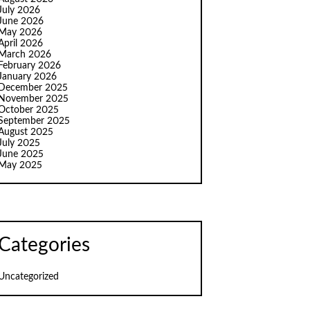
July 2026
June 2026
May 2026
April 2026
March 2026
February 2026
January 2026
December 2025
November 2025
October 2025
September 2025
August 2025
July 2025
June 2025
May 2025
Categories
Uncategorized