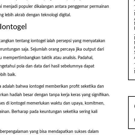
ini menjadi populer dikalangan antara penggemar permainan
 lebih akrab dengan teknologi digital.
Iontogel
ngkan tentang iontogel ialah persepsi yang menyatakan
untungan saja. Sejumlah orang percaya jika output dari
lu mempertimbangkan taktik atau analisis. Padahal,
getahui pola dan data dari hasil sebelumnya dapat
ih baik.
ya adalah bahwa iontogel memberikan profit seketika dan
rkan hadiah besar dengan tanpa kerja keras yang signifikan.
kses di iontogel memerlukan waktu dan upaya, komitmen,
an. Berharap pada keuntungan seketika sering kali
n berpengalaman yang bisa mendapatkan sukses dalam