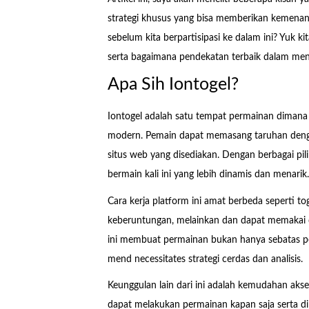
strategi khusus yang bisa memberikan kemenan
sebelum kita berpartisipasi ke dalam ini? Yuk k
serta bagaimana pendekatan terbaik dalam meny
Apa Sih Iontogel?
Iontogel adalah satu tempat permainan dimana 
modern. Pemain dapat memasang taruhan dengan 
situs web yang disediakan. Dengan berbagai pi
bermain kali ini yang lebih dinamis dan menarik.
Cara kerja platform ini amat berbeda seperti to
keberuntungan, melainkan dan dapat memakai d
ini membuat permainan bukan hanya sebatas pe
mend necessitates strategi cerdas dan analisis.
Keunggulan lain dari ini adalah kemudahan aks
dapat melakukan permainan kapan saja serta di