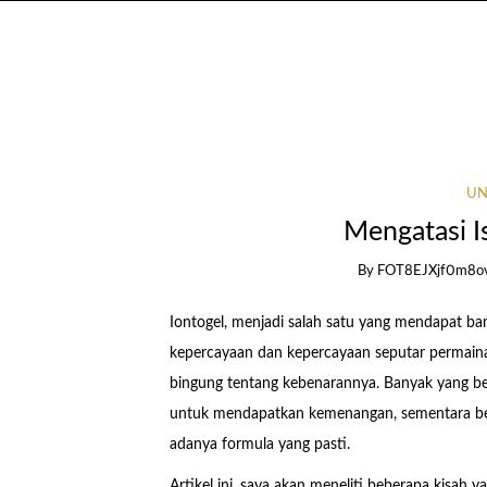
UN
Mengatasi I
By
FOT8EJXjf0m8o
Iontogel, menjadi salah satu yang mendapat ban
kepercayaan dan kepercayaan seputar permaina
bingung tentang kebenarannya. Banyak yang be
untuk mendapatkan kemenangan, sementara b
adanya formula yang pasti.
Artikel ini, saya akan meneliti beberapa kisah