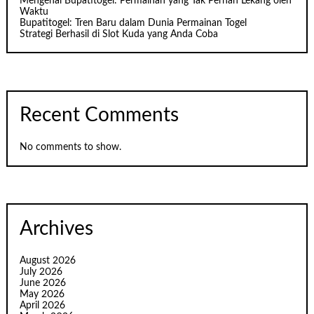
Mengenal Bupatitogel: Permainan yang Tak Pernah Lekang oleh
Waktu
Bupatitogel: Tren Baru dalam Dunia Permainan Togel
Strategi Berhasil di Slot Kuda yang Anda Coba
Recent Comments
No comments to show.
Archives
August 2026
July 2026
June 2026
May 2026
April 2026