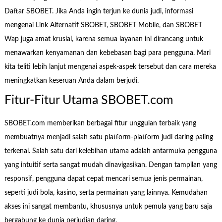
Daftar SBOBET. Jika Anda ingin terjun ke dunia judi, informasi
mengenai Link Alternatif SBOBET, SBOBET Mobile, dan SBOBET
Wap juga amat krusial, karena semua layanan ini dirancang untuk
menawarkan kenyamanan dan kebebasan bagi para pengguna. Mari
kita teliti lebih lanjut mengenai aspek-aspek tersebut dan cara mereka
meningkatkan keseruan Anda dalam berjudi.
Fitur-Fitur Utama SBOBET.com
SBOBET.com memberikan berbagai fitur unggulan terbaik yang
membuatnya menjadi salah satu platform-platform judi daring paling
terkenal. Salah satu dari kelebihan utama adalah antarmuka pengguna
yang intuitif serta sangat mudah dinavigasikan. Dengan tampilan yang
responsif, pengguna dapat cepat mencari semua jenis permainan,
seperti judi bola, kasino, serta permainan yang lainnya. Kemudahan
akses ini sangat membantu, khususnya untuk pemula yang baru saja
bergabung ke dunia perjudian daring.