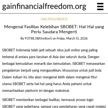
gainfinancialfreedom.org
UNCATEGORIZED
Mengenal Fasilitas Kelebihan SBOBET: Hal-Hal yang
Perlu Saudara Mengerti
By
FOT8EJXjf0m8ov5
on
Friday, March 13, 2026
SBOBET Indonesia telah jadi sebuah situs judi online yang paling
terkenal di antara para taruhan di Asia dan seluruh dunia. Dengan
berbagai kemudahan menarik dan kemudahan, SBOBET menawarkan
pengalaman berjudi yang mengasyikkan, khususnya untuk judi bola.
Dalam tulisan ini, kita akan mengenal lebih dalam mengenai fitur
utama SBOBET serta hal-hal yang harus Anda pahami untuk
memanfaatkan platform ini dengan maksimal.
SBOBET memberikan berbagai fasilitas, termasuk proses login
SBOBET yang sederhana, sampai cara pendaftaran yang cepat melalui