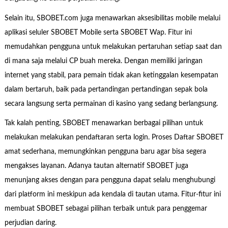
Selain itu, SBOBET.com juga menawarkan aksesibilitas mobile melalui
aplikasi seluler SBOBET Mobile serta SBOBET Wap. Fitur ini
memudahkan pengguna untuk melakukan pertaruhan setiap saat dan
di mana saja melalui CP buah mereka. Dengan memiliki jaringan
internet yang stabil, para pemain tidak akan ketinggalan kesempatan
dalam bertaruh, baik pada pertandingan pertandingan sepak bola
secara langsung serta permainan di kasino yang sedang berlangsung.
Tak kalah penting, SBOBET menawarkan berbagai pilihan untuk
melakukan melakukan pendaftaran serta login. Proses Daftar SBOBET
amat sederhana, memungkinkan pengguna baru agar bisa segera
mengakses layanan. Adanya tautan alternatif SBOBET juga
menunjang akses dengan para pengguna dapat selalu menghubungi
dari platform ini meskipun ada kendala di tautan utama. Fitur-fitur ini
membuat SBOBET sebagai pilihan terbaik untuk para penggemar
perjudian daring.