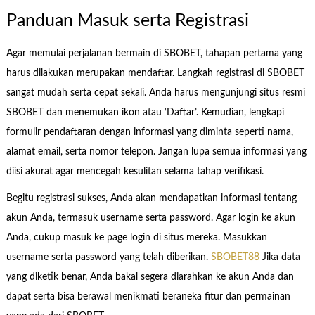
Panduan Masuk serta Registrasi
Agar memulai perjalanan bermain di SBOBET, tahapan pertama yang
harus dilakukan merupakan mendaftar. Langkah registrasi di SBOBET
sangat mudah serta cepat sekali. Anda harus mengunjungi situs resmi
SBOBET dan menemukan ikon atau ‘Daftar’. Kemudian, lengkapi
formulir pendaftaran dengan informasi yang diminta seperti nama,
alamat email, serta nomor telepon. Jangan lupa semua informasi yang
diisi akurat agar mencegah kesulitan selama tahap verifikasi.
Begitu registrasi sukses, Anda akan mendapatkan informasi tentang
akun Anda, termasuk username serta password. Agar login ke akun
Anda, cukup masuk ke page login di situs mereka. Masukkan
username serta password yang telah diberikan.
SBOBET88
Jika data
yang diketik benar, Anda bakal segera diarahkan ke akun Anda dan
dapat serta bisa berawal menikmati beraneka fitur dan permainan