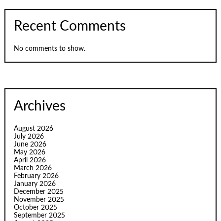
Recent Comments
No comments to show.
Archives
August 2026
July 2026
June 2026
May 2026
April 2026
March 2026
February 2026
January 2026
December 2025
November 2025
October 2025
September 2025