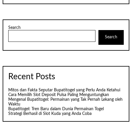
Search
Search
Recent Posts
Mitos dan Fakta Seputar Bupatitogel yang Perlu Anda Ketahui
Cara Memilih Slot Deposit Pulsa Paling Menguntungkan
Mengenal Bupatitogel: Permainan yang Tak Pernah Lekang oleh
Waktu
Bupatitogel: Tren Baru dalam Dunia Permainan Togel
Strategi Berhasil di Slot Kuda yang Anda Coba