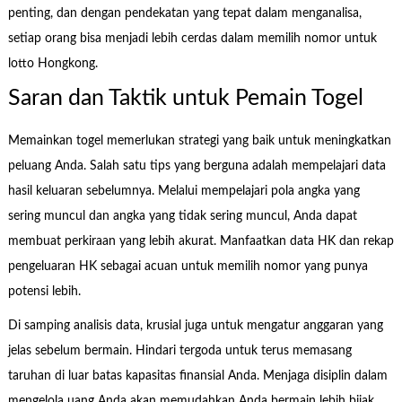
penting, dan dengan pendekatan yang tepat dalam menganalisa,
setiap orang bisa menjadi lebih cerdas dalam memilih nomor untuk
lotto Hongkong.
Saran dan Taktik untuk Pemain Togel
Memainkan togel memerlukan strategi yang baik untuk meningkatkan
peluang Anda. Salah satu tips yang berguna adalah mempelajari data
hasil keluaran sebelumnya. Melalui mempelajari pola angka yang
sering muncul dan angka yang tidak sering muncul, Anda dapat
membuat perkiraan yang lebih akurat. Manfaatkan data HK dan rekap
pengeluaran HK sebagai acuan untuk memilih nomor yang punya
potensi lebih.
Di samping analisis data, krusial juga untuk mengatur anggaran yang
jelas sebelum bermain. Hindari tergoda untuk terus memasang
taruhan di luar batas kapasitas finansial Anda. Menjaga disiplin dalam
mengelola uang Anda akan memudahkan Anda bermain lebih bijak