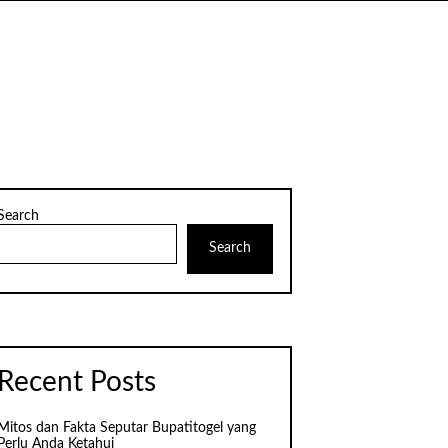
Search
Search
Recent Posts
Mitos dan Fakta Seputar Bupatitogel yang
Perlu Anda Ketahui