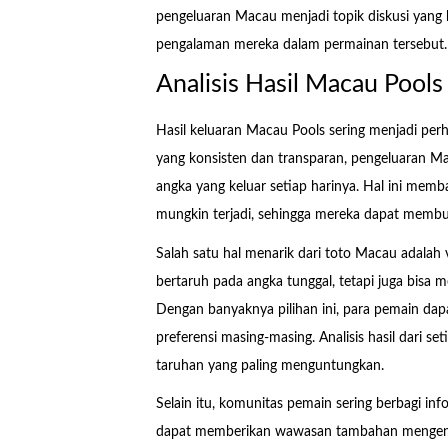
pengeluaran Macau menjadi topik diskusi yang h
pengalaman mereka dalam permainan tersebut.
Analisis Hasil Macau Pools
Hasil keluaran Macau Pools sering menjadi per
yang konsisten dan transparan, pengeluaran 
angka yang keluar setiap harinya. Hal ini mem
mungkin terjadi, sehingga mereka dapat membua
Salah satu hal menarik dari toto Macau adalah 
bertaruh pada angka tunggal, tetapi juga bisa 
Dengan banyaknya pilihan ini, para pemain da
preferensi masing-masing. Analisis hasil dari 
taruhan yang paling menguntungkan.
Selain itu, komunitas pemain sering berbagi inf
dapat memberikan wawasan tambahan mengenai