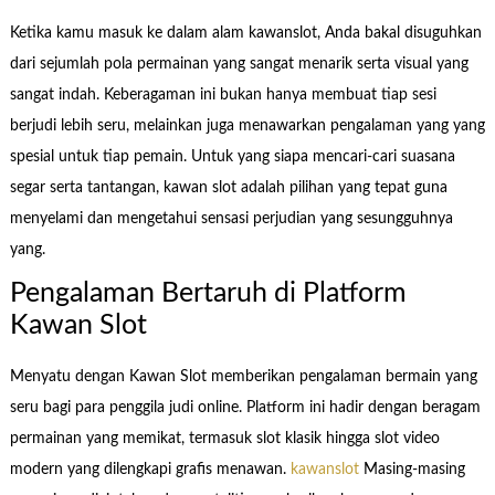
Ketika kamu masuk ke dalam alam kawanslot, Anda bakal disuguhkan
dari sejumlah pola permainan yang sangat menarik serta visual yang
sangat indah. Keberagaman ini bukan hanya membuat tiap sesi
berjudi lebih seru, melainkan juga menawarkan pengalaman yang yang
spesial untuk tiap pemain. Untuk yang siapa mencari-cari suasana
segar serta tantangan, kawan slot adalah pilihan yang tepat guna
menyelami dan mengetahui sensasi perjudian yang sesungguhnya
yang.
Pengalaman Bertaruh di Platform
Kawan Slot
Menyatu dengan Kawan Slot memberikan pengalaman bermain yang
seru bagi para penggila judi online. Platform ini hadir dengan beragam
permainan yang memikat, termasuk slot klasik hingga slot video
modern yang dilengkapi grafis menawan.
kawanslot
Masing-masing