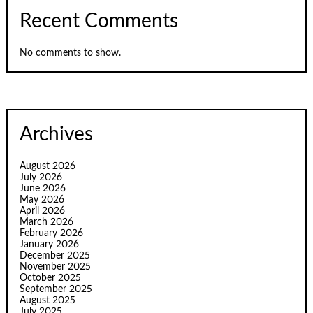
Recent Comments
No comments to show.
Archives
August 2026
July 2026
June 2026
May 2026
April 2026
March 2026
February 2026
January 2026
December 2025
November 2025
October 2025
September 2025
August 2025
July 2025