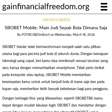
gainfinancialfreedom.org
UNCATEGORIZED
SBOBET Mobile: Main Judi Sepak Bola Dimana Saja
By
FOT8EJXjf0m8ov5
on
Wednesday, March 18, 2026
SBOBET Seluler telah bertransformasi menjadi salah satu pilihan
utama bagi para pecinta judi bola di seluruh dunia. Dengan kemajuan
teknologi yang cepat, kini kamu bisa menikmati sensasi taruhan yang
seru hanya dengan memanfaatkan smartphone. Tidak perlu terikat
pada komputer atau laptop, SBOBET Mobile memberikan
kesempatan kamu untuk untuk berjudi bola di mana saja dan pada
kapan saja, memberikan lebih banyak kebebasan bagi para pengguna.
Dengan berbagai fitur yang ditawarkan, seperti SBOBET88, kamu
dapat dengan mudah lakukan login SBOBET dan mendaftar dengan