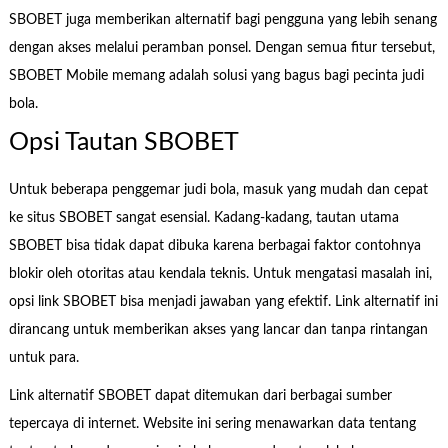
SBOBET juga memberikan alternatif bagi pengguna yang lebih senang
dengan akses melalui peramban ponsel. Dengan semua fitur tersebut,
SBOBET Mobile memang adalah solusi yang bagus bagi pecinta judi
bola.
Opsi Tautan SBOBET
Untuk beberapa penggemar judi bola, masuk yang mudah dan cepat
ke situs SBOBET sangat esensial. Kadang-kadang, tautan utama
SBOBET bisa tidak dapat dibuka karena berbagai faktor contohnya
blokir oleh otoritas atau kendala teknis. Untuk mengatasi masalah ini,
opsi link SBOBET bisa menjadi jawaban yang efektif. Link alternatif ini
dirancang untuk memberikan akses yang lancar dan tanpa rintangan
untuk para.
Link alternatif SBOBET dapat ditemukan dari berbagai sumber
tepercaya di internet. Website ini sering menawarkan data tentang