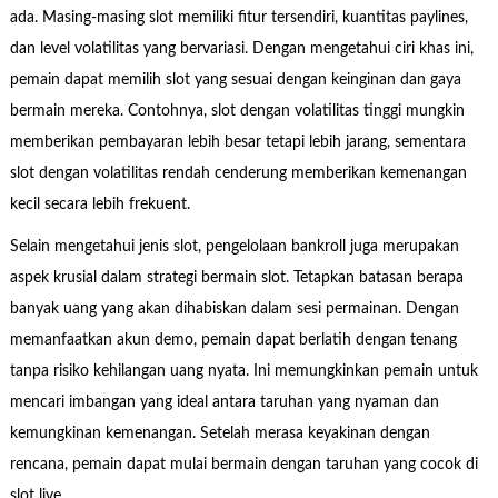
ada. Masing-masing slot memiliki fitur tersendiri, kuantitas paylines,
dan level volatilitas yang bervariasi. Dengan mengetahui ciri khas ini,
pemain dapat memilih slot yang sesuai dengan keinginan dan gaya
bermain mereka. Contohnya, slot dengan volatilitas tinggi mungkin
memberikan pembayaran lebih besar tetapi lebih jarang, sementara
slot dengan volatilitas rendah cenderung memberikan kemenangan
kecil secara lebih frekuent.
Selain mengetahui jenis slot, pengelolaan bankroll juga merupakan
aspek krusial dalam strategi bermain slot. Tetapkan batasan berapa
banyak uang yang akan dihabiskan dalam sesi permainan. Dengan
memanfaatkan akun demo, pemain dapat berlatih dengan tenang
tanpa risiko kehilangan uang nyata. Ini memungkinkan pemain untuk
mencari imbangan yang ideal antara taruhan yang nyaman dan
kemungkinan kemenangan. Setelah merasa keyakinan dengan
rencana, pemain dapat mulai bermain dengan taruhan yang cocok di
slot live.