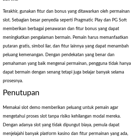
Terakhir, gunakan fitur dan bonus yang ditawarkan oleh permainan
slot. Sebagian besar penyedia seperti Pragmatic Play dan PG Soft
memberikan berbagai penawaran dan fitur bonus yang dapat
meningkatkan pengalaman bermain. Pemain harus memanfaatkan
putaran gratis, simbol liar, dan fitur lainnya yang dapat menambah
peluang kemenangan. Dengan pendekatan yang benar dan
pemahaman yang baik mengenai permainan, pengguna tidak hanya
dapat bermain dengan senang tetapi juga belajar banyak selama
prosesnya.
Penutupan
Memakai slot demo memberikan peluang untuk pemain agar
mengetahui proses slot tanpa risiko kehilangan modal mereka.
Dengan adanya slot yang tidak dipungut biaya, pemula dapat
menjelajahi banyak platform kasino dan fitur permainan yang ada,