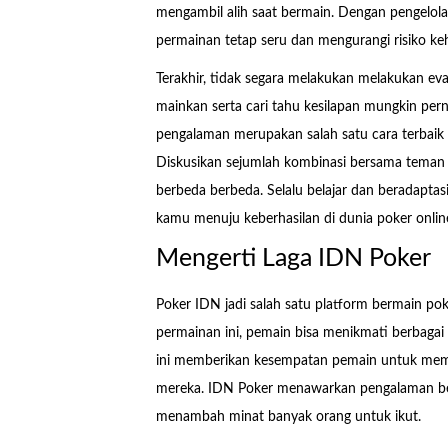
mengambil alih saat bermain. Dengan pengelola
permainan tetap seru dan mengurangi risiko ke
Terakhir, tidak segara melakukan melakukan eva
mainkan serta cari tahu kesilapan mungkin pern
pengalaman merupakan salah satu cara terbaik
Diskusikan sejumlah kombinasi bersama teman 
berbeda berbeda. Selalu belajar dan beradapta
kamu menuju keberhasilan di dunia poker onlin
Mengerti Laga IDN Poker
Poker IDN jadi salah satu platform bermain pok
permainan ini, pemain bisa menikmati berbagai 
ini memberikan kesempatan pemain untuk memil
mereka. IDN Poker menawarkan pengalaman ber
menambah minat banyak orang untuk ikut.