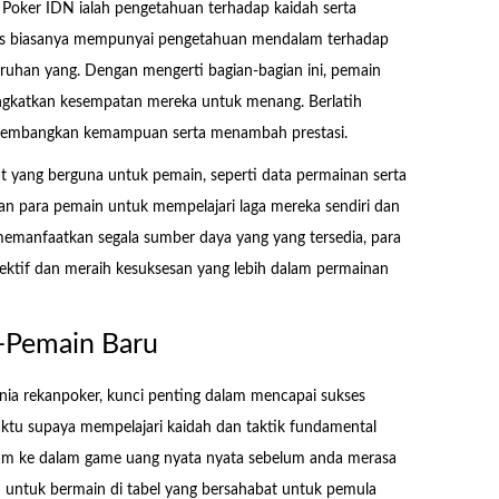
 Poker IDN ialah pengetahuan terhadap kaidah serta
kses biasanya mempunyai pengetahuan mendalam terhadap
aruhan yang. Dengan mengerti bagian-bagian ini, pemain
ngkatkan kesempatan mereka untuk menang. Berlatih
ngembangkan kemampuan serta menambah prestasi.
lat yang berguna untuk pemain, seperti data permainan serta
tan para pemain untuk mempelajari laga mereka sendiri dan
 memanfaatkan segala sumber daya yang yang tersedia, para
ktif dan meraih kesuksesan yang lebih dalam permainan
-Pemain Baru
ia rekanpoker, kunci penting dalam mencapai sukses
ktu supaya mempelajari kaidah dan taktik fundamental
alam ke dalam game uang nyata nyata sebelum anda merasa
untuk bermain di tabel yang bersahabat untuk pemula