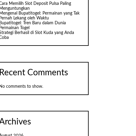
Cara Memilih Slot Deposit Pulsa Paling
Menguntungkan
Mengenal Bupatitogel: Permainan yang Tak
Pernah Lekang oleh Waktu
Bupatitogel: Tren Baru dalam Dunia
Permainan Togel
Strategi Berhasil di Slot Kuda yang Anda
Coba
Recent Comments
No comments to show.
Archives
August 2026