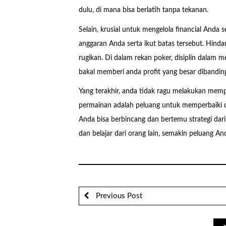
dulu, di mana bisa berlatih tanpa tekanan.
Selain, krusial untuk mengelola financial Anda 
anggaran Anda serta ikut batas tersebut. Hin
rugikan. Di dalam rekan poker, disiplin dalam 
bakal memberi anda profit yang besar dibandin
Yang terakhir, anda tidak ragu melakukan mempe
permainan adalah peluang untuk memperbaiki d
Anda bisa berbincang dan bertemu strategi dari
dan belajar dari orang lain, semakin peluang A
Previous Post