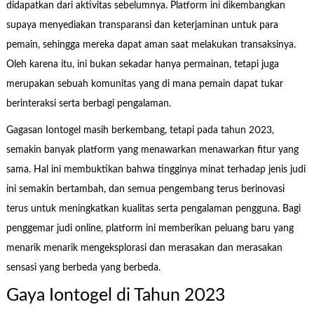
didapatkan dari aktivitas sebelumnya. Platform ini dikembangkan
supaya menyediakan transparansi dan keterjaminan untuk para
pemain, sehingga mereka dapat aman saat melakukan transaksinya.
Oleh karena itu, ini bukan sekadar hanya permainan, tetapi juga
merupakan sebuah komunitas yang di mana pemain dapat tukar
berinteraksi serta berbagi pengalaman.
Gagasan Iontogel masih berkembang, tetapi pada tahun 2023,
semakin banyak platform yang menawarkan menawarkan fitur yang
sama. Hal ini membuktikan bahwa tingginya minat terhadap jenis judi
ini semakin bertambah, dan semua pengembang terus berinovasi
terus untuk meningkatkan kualitas serta pengalaman pengguna. Bagi
penggemar judi online, platform ini memberikan peluang baru yang
menarik menarik mengeksplorasi dan merasakan dan merasakan
sensasi yang berbeda yang berbeda.
Gaya Iontogel di Tahun 2023