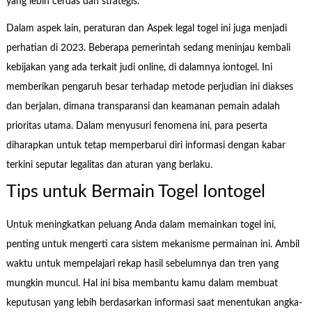
yang lebih cerdas dan strategis.
Dalam aspek lain, peraturan dan Aspek legal togel ini juga menjadi
perhatian di 2023. Beberapa pemerintah sedang meninjau kembali
kebijakan yang ada terkait judi online, di dalamnya iontogel. Ini
memberikan pengaruh besar terhadap metode perjudian ini diakses
dan berjalan, dimana transparansi dan keamanan pemain adalah
prioritas utama. Dalam menyusuri fenomena ini, para peserta
diharapkan untuk tetap memperbarui diri informasi dengan kabar
terkini seputar legalitas dan aturan yang berlaku.
Tips untuk Bermain Togel Iontogel
Untuk meningkatkan peluang Anda dalam memainkan togel ini,
penting untuk mengerti cara sistem mekanisme permainan ini. Ambil
waktu untuk mempelajari rekap hasil sebelumnya dan tren yang
mungkin muncul. Hal ini bisa membantu kamu dalam membuat
keputusan yang lebih berdasarkan informasi saat menentukan angka-