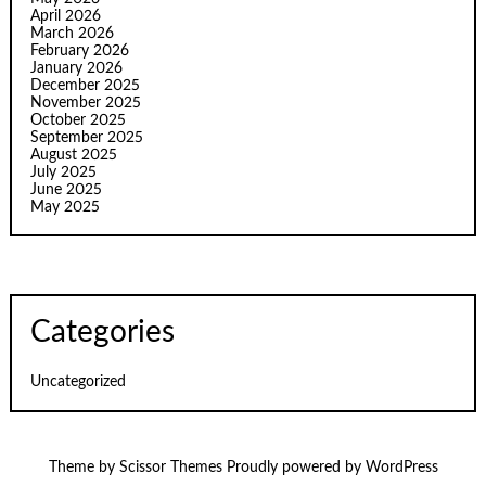
April 2026
March 2026
February 2026
January 2026
December 2025
November 2025
October 2025
September 2025
August 2025
July 2025
June 2025
May 2025
Categories
Uncategorized
Theme by
Scissor Themes
Proudly powered by
WordPress