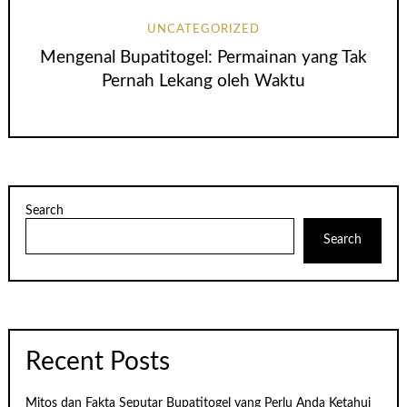
UNCATEGORIZED
Mengenal Bupatitogel: Permainan yang Tak
Pernah Lekang oleh Waktu
Search
Search
Recent Posts
Mitos dan Fakta Seputar Bupatitogel yang Perlu Anda Ketahui