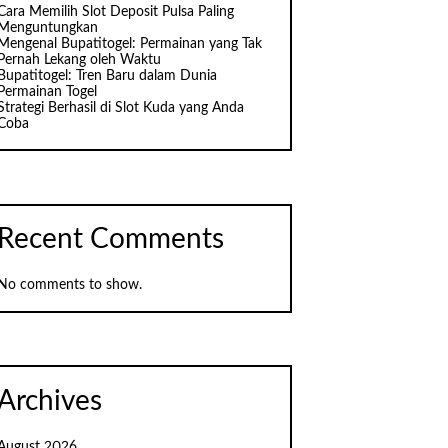
Cara Memilih Slot Deposit Pulsa Paling
Menguntungkan
Mengenal Bupatitogel: Permainan yang Tak
Pernah Lekang oleh Waktu
Bupatitogel: Tren Baru dalam Dunia
Permainan Togel
Strategi Berhasil di Slot Kuda yang Anda
Coba
Recent Comments
No comments to show.
Archives
August 2026