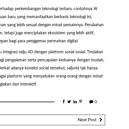
i terhadap perkembangan teknologi terbaru contohnya AI
puan baru yang memanfaatkan berbasis teknologi ini,
nan yang lebih sesuai dengan minat pemainnya. Perubahan
 tetapi juga menciptakan ekosistem yang lebih aktif,
depan bagi para penggemar permainan digital.
ntegrasi salju 4D dengan platform sosial sosial. Tindakan
agi pengalaman serta pencapaian keduanya dengan mudah,
erkat adanya koneksi social tersebut, salju4d tak hanya
bagai platform yang menyatukan orang-orang dengan minat
akan dan interaktif.
0
Next Post