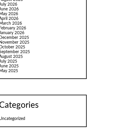
July 2026
June 2026
May 2026
April 2026
March 2026
February 2026
January 2026
December 2025
November 2025
October 2025
September 2025
August 2025
July 2025
June 2025
May 2025
Categories
Uncategorized