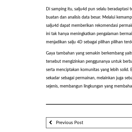
Di samping itu, salju4d pun selalu beradaptas
buatan dan analisis data besar. Melalui kemam
salju4d dapat memberikan rekomendasi permai
ini tak hanya meningkatkan pengalaman bermain,
menjadikan salju 4D sebagai pilihan pilihan ter
Gaya tambahan yang semakin berkembang yaitu i
tersebut mengizinkan penggunanya untuk berb
serta menciptakan komunitas yang lebih solid. B
sekadar sebagai permainan, melainkan juga se
sejenis, membangun lingkungan yang membahagi
Previous Post