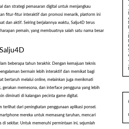
l dan strategi pemasaran digital untuk menjangkau
n fitur-fitur interaktif dan promosi menarik, platform ini
 dan aktif. Seiring berjalannya waktu, Salju4D terus
 harapan pemain, yang membuatnya salah satu nama besar
 Salju4D
am beberapa tahun terakhir. Dengan kemajuan teknis
n pengalaman bermain lebih interaktif dan memikat bagi
at bertaruh melalui online, melainkan juga menikmati
aik, gerakan memesona, dan interface pengguna yang lebih
kin diminati di kalangan pecinta game digital.
terlihat dari peningkatan penggunaan aplikasi ponsel.
smartphone mereka untuk memasang taruhan, mencari
 di sekitar. Untuk memenuhi permintaan ini, sejumlah