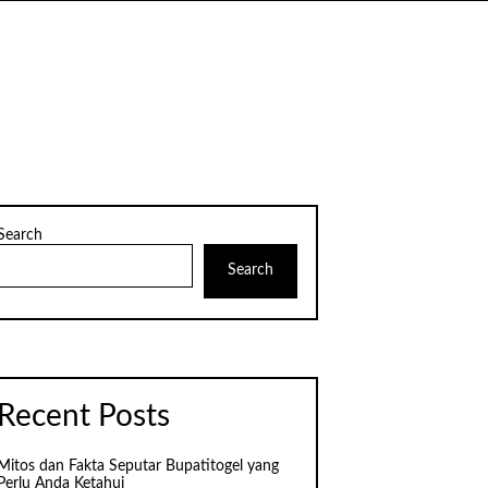
Search
Search
Recent Posts
Mitos dan Fakta Seputar Bupatitogel yang
Perlu Anda Ketahui