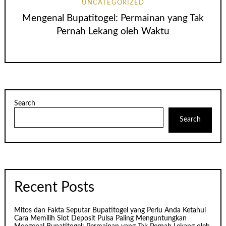
UNCATEGORIZED
Mengenal Bupatitogel: Permainan yang Tak
Pernah Lekang oleh Waktu
Search
Search
Recent Posts
Mitos dan Fakta Seputar Bupatitogel yang Perlu Anda Ketahui
Cara Memilih Slot Deposit Pulsa Paling Menguntungkan