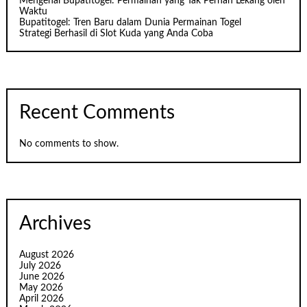
Mengenal Bupatitogel: Permainan yang Tak Pernah Lekang oleh
Waktu
Bupatitogel: Tren Baru dalam Dunia Permainan Togel
Strategi Berhasil di Slot Kuda yang Anda Coba
Recent Comments
No comments to show.
Archives
August 2026
July 2026
June 2026
May 2026
April 2026