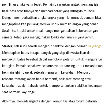
pemilihan angka yang tepat. Pemain disarankan untuk menganalisis
hasil-hasil sebelumnya dan mencari corak yang mungkin muncul.
Dengan memperhatikan angka-angka yang nilai muncul, pemain bisa
mengoptimalkan peluang mereka untuk memilih angka yang benar.
Selain itu, krusial untuk tidak hanya mengandalkan keberuntungan
semata, tetapi juga menggunakan logika dan analisis yang jernih.
Strategi selain itu adalah mengatur bankroll dengan cermat.
kayutogel
Menetapkan batas berapa banyak yang siap diinvestasikan dan
mengikuti batas tersebut dapat menolong petaruh untuk mengurangi
kerugian. Pemain sebaiknya seharusnya terpancing untuk melanjutkan
bermain lebih banyak setelah mengalami kekalahan. Menyusun
rencana tentang kapan harus berhenti, baik saat menang atau
kekalahan, adalah rahasia untuk mempertahankan stabilitas keuangan
saat bermain kayutogel.
Akhirnya, menjadi anggota dengan komunitas atau forum petaruh