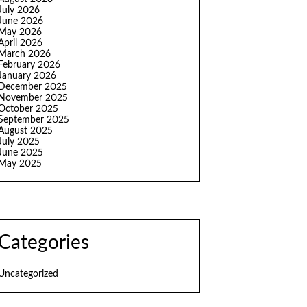
July 2026
June 2026
May 2026
April 2026
March 2026
February 2026
January 2026
December 2025
November 2025
October 2025
September 2025
August 2025
July 2025
June 2025
May 2025
Categories
Uncategorized