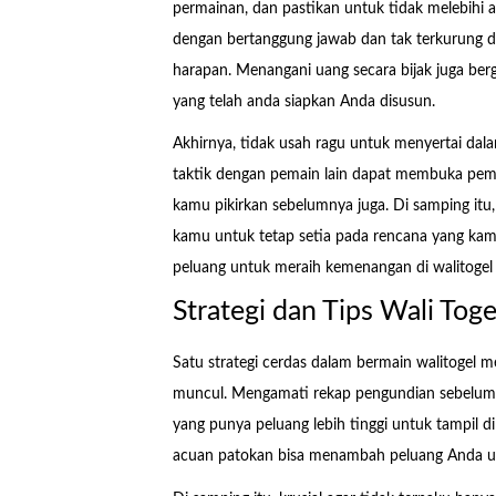
permainan, dan pastikan untuk tidak melebihi a
dengan bertanggung jawab dan tak terkurung da
harapan. Menangani uang secara bijak juga be
yang telah anda siapkan Anda disusun.
Akhirnya, tidak usah ragu untuk menyertai da
taktik dengan pemain lain dapat membuka pem
kamu pikirkan sebelumnya juga. Di samping it
kamu untuk tetap setia pada rencana yang kamu
peluang untuk meraih kemenangan di walitogel 
Strategi dan Tips Wali Toge
Satu strategi cerdas dalam bermain walitogel m
muncul. Mengamati rekap pengundian sebelumn
yang punya peluang lebih tinggi untuk tampil 
acuan patokan bisa menambah peluang Anda un