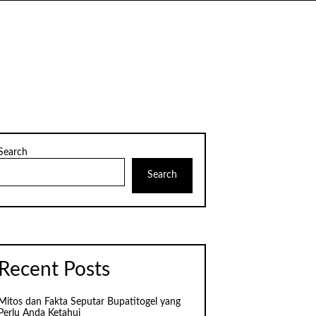
Search
Search
Recent Posts
Mitos dan Fakta Seputar Bupatitogel yang
Perlu Anda Ketahui