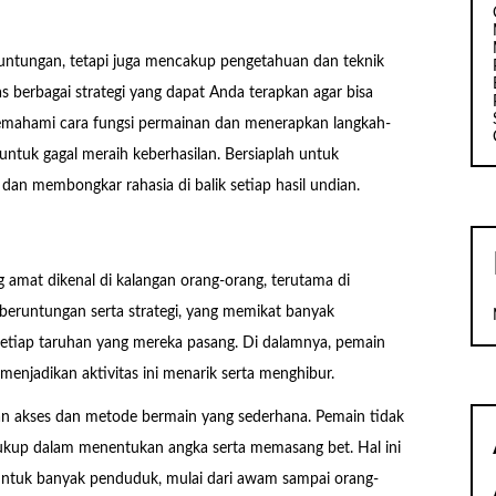
runtungan, tetapi juga mencakup pengetahuan dan teknik
as berbagai strategi yang dapat Anda terapkan agar bisa
memahami cara fungsi permainan dan menerapkan langkah-
 untuk gagal meraih keberhasilan. Bersiaplah untuk
dan membongkar rahasia di balik setiap hasil undian.
amat dikenal di kalangan orang-orang, terutama di
eruntungan serta strategi, yang memikat banyak
setiap taruhan yang mereka pasang. Di dalamnya, pemain
njadikan aktivitas ini menarik serta menghibur.
han akses dan metode bermain yang sederhana. Pemain tidak
 cukup dalam menentukan angka serta memasang bet. Hal ini
untuk banyak penduduk, mulai dari awam sampai orang-