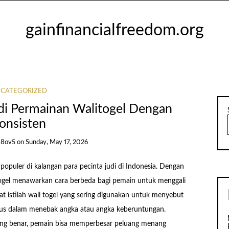
gainfinancialfreedom.org
CATEGORIZED
di Permainan Walitogel Dengan
onsisten
m8ov5
on
Sunday, May 17, 2026
populer di kalangan para pecinta judi di Indonesia. Dengan
togel menawarkan cara berbeda bagi pemain untuk menggali
t istilah wali togel yang sering digunakan untuk menyebut
usus dalam menebak angka atau angka keberuntungan.
ang benar, pemain bisa memperbesar peluang menang