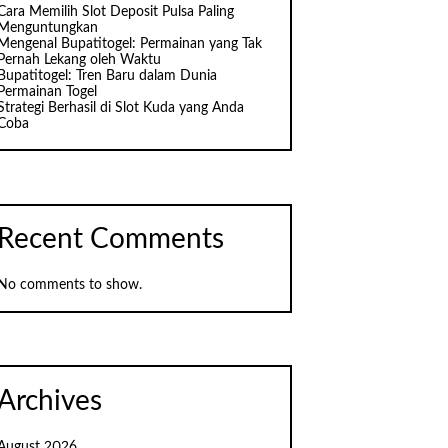
Cara Memilih Slot Deposit Pulsa Paling
Menguntungkan
Mengenal Bupatitogel: Permainan yang Tak
Pernah Lekang oleh Waktu
Bupatitogel: Tren Baru dalam Dunia
Permainan Togel
Strategi Berhasil di Slot Kuda yang Anda
Coba
Recent Comments
No comments to show.
Archives
August 2026