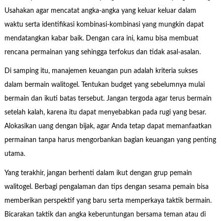
Usahakan agar mencatat angka-angka yang keluar keluar dalam
waktu serta identifikasi kombinasi-kombinasi yang mungkin dapat
mendatangkan kabar baik. Dengan cara ini, kamu bisa membuat
rencana permainan yang sehingga terfokus dan tidak asal-asalan.
Di samping itu, manajemen keuangan pun adalah kriteria sukses
dalam bermain walitogel. Tentukan budget yang sebelumnya mulai
bermain dan ikuti batas tersebut. Jangan tergoda agar terus bermain
setelah kalah, karena itu dapat menyebabkan pada rugi yang besar.
Alokasikan uang dengan bijak, agar Anda tetap dapat memanfaatkan
permainan tanpa harus mengorbankan bagian keuangan yang penting
utama.
Yang terakhir, jangan berhenti dalam ikut dengan grup pemain
walitogel. Berbagi pengalaman dan tips dengan sesama pemain bisa
memberikan perspektif yang baru serta memperkaya taktik bermain.
Bicarakan taktik dan angka keberuntungan bersama teman atau di