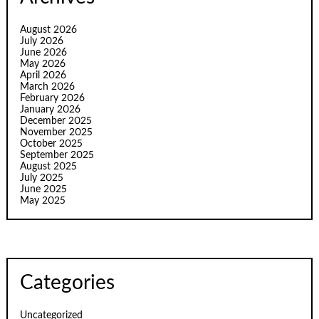
August 2026
July 2026
June 2026
May 2026
April 2026
March 2026
February 2026
January 2026
December 2025
November 2025
October 2025
September 2025
August 2025
July 2025
June 2025
May 2025
Categories
Uncategorized