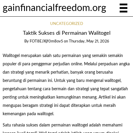
gainfinancialfreedom.org
UNCATEGORIZED
Taktik Sukses di Permainan Walitogel
By
FOT8EJXjf0m8ov5
on
Thursday, May 21, 2026
Walitogel merupakan salah satu permainan yang semakin semakin
populer di para penggemar perjudian online. Melalui perpaduan angka
dan strategi yang menarik perhatian, banyak orang berusaha
beruntung di permainan ini. Untuk yang baru mengenal walitogel,
pengetahuan tentang cara bermain dan strategi yang tepat sangatlah
penting untuk meningkatkan kemungkinan menang. Artikel ini akan
mengupas beragam strategi ini dapat diterapkan untuk meraih
kemenangan pada walitogel.
Satu rahasia sukses dalam permainan walitogel adalah memahami