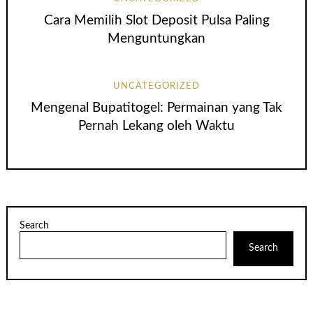
Cara Memilih Slot Deposit Pulsa Paling
Menguntungkan
UNCATEGORIZED
Mengenal Bupatitogel: Permainan yang Tak
Pernah Lekang oleh Waktu
Search
Search