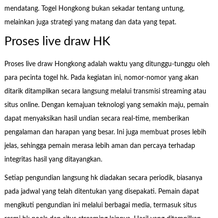
mendatang. Togel Hongkong bukan sekadar tentang untung,
melainkan juga strategi yang matang dan data yang tepat.
Proses live draw HK
Proses live draw Hongkong adalah waktu yang ditunggu-tunggu oleh
para pecinta togel hk. Pada kegiatan ini, nomor-nomor yang akan
ditarik ditampilkan secara langsung melalui transmisi streaming atau
situs online. Dengan kemajuan teknologi yang semakin maju, pemain
dapat menyaksikan hasil undian secara real-time, memberikan
pengalaman dan harapan yang besar. Ini juga membuat proses lebih
jelas, sehingga pemain merasa lebih aman dan percaya terhadap
integritas hasil yang ditayangkan.
Setiap pengundian langsung hk diadakan secara periodik, biasanya
pada jadwal yang telah ditentukan yang disepakati. Pemain dapat
mengikuti pengundian ini melalui berbagai media, termasuk situs