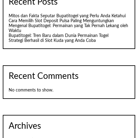
Recent Posts
Mitos dan Fakta Seputar Bupatitogel yang Perlu Anda Ketahui
Cara Memilih Slot Deposit Pulsa Paling Menguntungkan
Mengenal Bupatitogel: Permainan yang Tak Pernah Lekang oleh
Waktu
Bupatitogel: Tren Baru dalam Dunia Permainan Togel
Strategi Berhasil di Slot Kuda yang Anda Coba
Recent Comments
No comments to show.
Archives