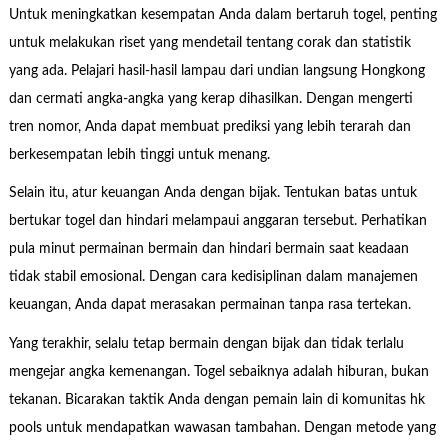
Untuk meningkatkan kesempatan Anda dalam bertaruh togel, penting
untuk melakukan riset yang mendetail tentang corak dan statistik
yang ada. Pelajari hasil-hasil lampau dari undian langsung Hongkong
dan cermati angka-angka yang kerap dihasilkan. Dengan mengerti
tren nomor, Anda dapat membuat prediksi yang lebih terarah dan
berkesempatan lebih tinggi untuk menang.
Selain itu, atur keuangan Anda dengan bijak. Tentukan batas untuk
bertukar togel dan hindari melampaui anggaran tersebut. Perhatikan
pula minut permainan bermain dan hindari bermain saat keadaan
tidak stabil emosional. Dengan cara kedisiplinan dalam manajemen
keuangan, Anda dapat merasakan permainan tanpa rasa tertekan.
Yang terakhir, selalu tetap bermain dengan bijak dan tidak terlalu
mengejar angka kemenangan. Togel sebaiknya adalah hiburan, bukan
tekanan. Bicarakan taktik Anda dengan pemain lain di komunitas hk
pools untuk mendapatkan wawasan tambahan. Dengan metode yang