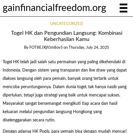
gainfinancialfreedom.org
UNCATEGORIZED
Togel HK dan Pengundian Langsung: Kombinasi
Keberhasilan Kamu
By
FOT8EJXjf0m8ov5
on
Thursday, July 24, 2025
Togel HK telah jadi salah satu permainan yang paling dikehendaki di
Indonesia. Dengan sistem yang transparan dan live draw yang dapat
diakses langsung oleh para pemain, banyak orang tertarik untuk
mencoba peruntungannya. Dalam dunia togel, tak hanya nasib yang
diperlukan, tetapi juga strategi yang baik untuk mencapai sukses.
Masyarakat sangat bersemangat mengikuti tiap acara dan hasil
keluaran melalui pengundian langsung Hongkong yang
diselenggarakan secara rutin.
Dengan adanya HK Pools, para pemain bisa dengan mudah mencari