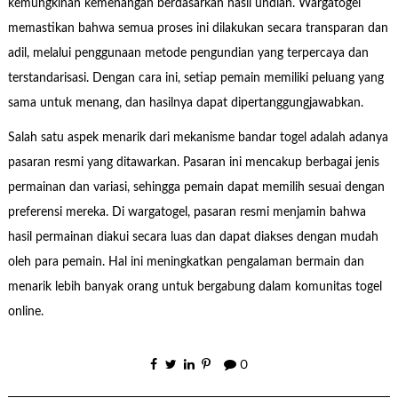
kemungkinan kemenangan berdasarkan hasil undian. Wargatogel
memastikan bahwa semua proses ini dilakukan secara transparan dan
adil, melalui penggunaan metode pengundian yang terpercaya dan
terstandarisasi. Dengan cara ini, setiap pemain memiliki peluang yang
sama untuk menang, dan hasilnya dapat dipertanggungjawabkan.
Salah satu aspek menarik dari mekanisme bandar togel adalah adanya
pasaran resmi yang ditawarkan. Pasaran ini mencakup berbagai jenis
permainan dan variasi, sehingga pemain dapat memilih sesuai dengan
preferensi mereka. Di wargatogel, pasaran resmi menjamin bahwa
hasil permainan diakui secara luas dan dapat diakses dengan mudah
oleh para pemain. Hal ini meningkatkan pengalaman bermain dan
menarik lebih banyak orang untuk bergabung dalam komunitas togel
online.
0