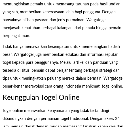
memungkinkan pemain untuk memasang taruhan pada hasil undian
yang sah, memberikan kepercayaan lebih bagi pengguna. Dengan
banyaknya pilihan pasaran dan jenis permainan, Wargatogel
menjawab kebutuhan berbagai kalangan, dari pemula hingga pemain
berpengalaman.
Tidak hanya menawarkan kesempatan untuk memenangkan hadiah
besar, Wargatogel juga memberikan edukasi dan informasi seputar
togel kepada para penggunanya. Melalui artikel dan panduan yang
tersedia di situs, pemain dapat belajar tentang berbagai strategi dan
tips untuk meningkatkan peluang mereka dalam bermain. Wargatogel
benar-benar merevolusi cara orang Indonesia menikmati togel online.
Keunggulan Togel Online
Togel online menawarkan kenyamanan yang tidak tertandingi
dibandingkan dengan permainan togel tradisional. Dengan akses 24
jam, pemain dapat dengan mudah memasang taruhan kapan saja dan