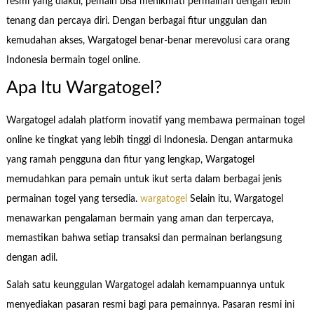
resmi yang diakui, pemain bisa menikmati permainan dengan lebih
tenang dan percaya diri. Dengan berbagai fitur unggulan dan
kemudahan akses, Wargatogel benar-benar merevolusi cara orang
Indonesia bermain togel online.
Apa Itu Wargatogel?
Wargatogel adalah platform inovatif yang membawa permainan togel
online ke tingkat yang lebih tinggi di Indonesia. Dengan antarmuka
yang ramah pengguna dan fitur yang lengkap, Wargatogel
memudahkan para pemain untuk ikut serta dalam berbagai jenis
permainan togel yang tersedia.
wargatogel
Selain itu, Wargatogel
menawarkan pengalaman bermain yang aman dan terpercaya,
memastikan bahwa setiap transaksi dan permainan berlangsung
dengan adil.
Salah satu keunggulan Wargatogel adalah kemampuannya untuk
menyediakan pasaran resmi bagi para pemainnya. Pasaran resmi ini